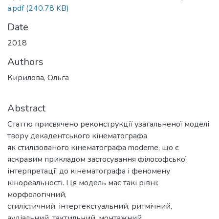
a.pdf
(240.78 KB)
Date
2018
Authors
Кирилова, Ольга
Abstract
Статтю присвячено реконструкції узагальненої моделі
твору декадентського кінематографа
як стилізованого кінематографа moderne, що є
яскравим прикладом застосування філософської
інтерпретації до кінематографа і феномену
кінореальності. Ця модель має такі рівні:
морфологічний,
стилістичний, інтертекстуальний, ритмічний,
аудіальний, тактильний, монтажний,