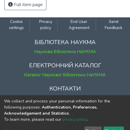
Full item page
Cookie
Privacy
End User
Send
settings
policy
Agreement
Feedback
БІБЛІОТЕКА НАУКМА
Наукова бібліотека НаУКМА
ЕЛЕКТРОННИЙ КАТАЛОГ
Каталог Наукової бібліотеки НаУКМА
КОНТАКТИ
м. Київ, вул. Григорія Сковороди, 2
We collect and process your personal information for the
к. 1, к. 120
following purposes:
Authentication, Preferences,
Acknowledgement and Statistics
.
тел.
(044) 463-69-31
To learn more, please read our
privacy policy
.
ekmair@ukma.edu.ua