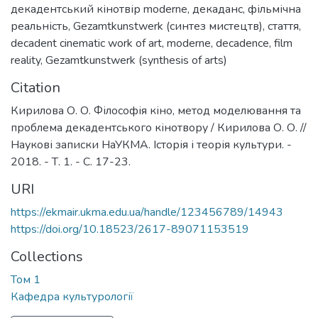
декадентський кінотвір moderne
,
декаданс
,
фільмічна
реальність
,
Gezamtkunstwerk (синтез мистецтв)
,
стаття
,
decadent cinematic work of art
,
moderne
,
decadence
,
film
reality
,
Gezamtkunstwerk (synthesis of arts)
Citation
Кирилова О. О. Філософія кіно, метод моделювання та
проблема декадентського кінотвору / Кирилова О. О. //
Наукові записки НаУКМА. Історія і теорія культури. -
2018. - Т. 1. - С. 17-23.
URI
https://ekmair.ukma.edu.ua/handle/123456789/14943
https://doi.org/10.18523/2617-89071153519
Collections
Том 1
Кафедра культурології