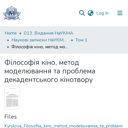
(current)
Log In
Communities
Home
013. Видання НаУКМА
&
Наукові записки НаУКМА. Історія і теорія культури
Том 1
Collections
Філософія кіно, метод моделювання та проблема декадентського кінотвору
All of DSpace
Філософія кіно, метод
моделювання та проблема
Statistics
декадентського кінотвору
Files
Kyrylova_Filosofiia_kino_metod_modeliuvannia_ta_problem