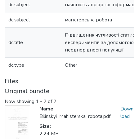
dc.subject
наявнiсть апрiорної iнформацiї
dc.subject
магістерська робота
Пiдвищення чутливостi статис
dc.title
експериментiв за допомогою 
неоднорiдностi популяцiї
dc.type
Other
Files
Original bundle
Now showing
1 - 2 of 2
Name:
Down
Bilinskyi_Mahisterska_robota.pdf
load
Size:
2.24 MB