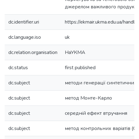
джерелом важливого продукто
dc.identifier.uri
https://ekmair.ukma.edu.ua/han
dc.language.iso
uk
dc.relation.organisation
НаУКМА
dc.status
first published
dc.subject
методи генерацiї синтетичних 
dc.subject
метод Монте-Карло
dc.subject
середнiй ефект втручання
dc.subject
метод контрольних варiатiв (C