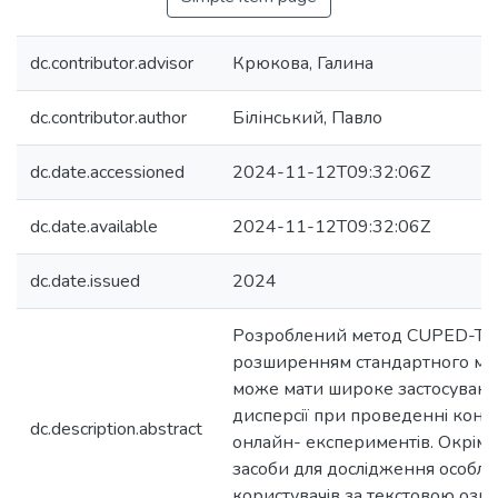
dc.contributor.advisor
Крюкова, Галина
dc.contributor.author
Білінський, Павло
dc.date.accessioned
2024-11-12T09:32:06Z
dc.date.available
2024-11-12T09:32:06Z
dc.date.issued
2024
Розроблений метод CUPED-TF
розширенням стандартного ме
може мати широке застосуван
дисперсiї при проведеннi кон
dc.description.abstract
онлайн- експериментiв. Окрiм 
засоби для дослiдження особли
користувачiв за текстовою озна