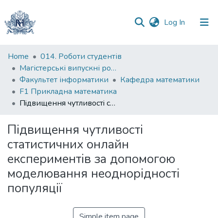
(current)
Log In
Communities
Home
014. Роботи студентів
&
Магістерські випускні роботи
Collections
Факультет інформатики
Кафедра математики
F1 Прикладна математика
All of DSpace
Пiдвищення чутливостi статистичних онлайн експериментiв за допомогою моделювання неоднорiдностi популяцiї
Statistics
Пiдвищення чутливостi
статистичних онлайн
експериментiв за допомогою
моделювання неоднорiдностi
популяцiї
Simple item page