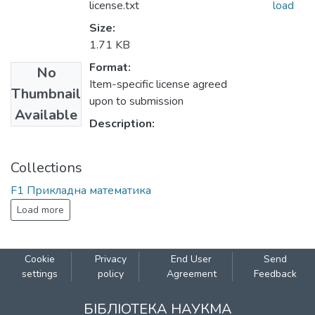
license.txt
load
Size:
1.71 KB
Format:
No
Item-specific license agreed
Thumbnail
upon to submission
Available
Description:
Collections
F1 Прикладна математика
Load more
Cookie
Privacy
End User
Send
settings
policy
Agreement
Feedback
БІБЛІОТЕКА НАУКМА