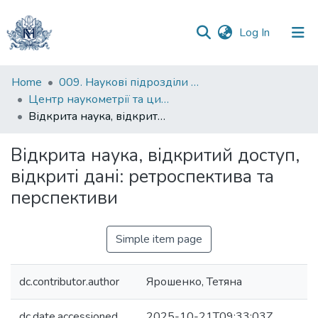
(current)
Log In
Communities
Home
009. Наукові підрозділи НаУКМА
&
Центр наукометрії та цифрової підтримки досліджень НаУКМА
Collections
Відкрита наука, відкритий доступ, відкриті дані: ретроспектива та перспективи
All of DSpace
Відкрита наука, відкритий доступ,
відкриті дані: ретроспектива та
Statistics
перспективи
Simple item page
dc.contributor.author
Ярошенко, Тетяна
dc.date.accessioned
2025-10-21T09:33:03Z