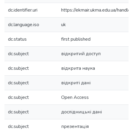
dc.identifier.uri
https://ekmair.ukma.edu.ua/han
dc.language.iso
uk
dc.status
first published
dc.subject
відкритий доступ
dc.subject
відкрита наука
dc.subject
відкриті дані
dc.subject
Open Access
dc.subject
дослідницькі дані
dc.subject
презентація