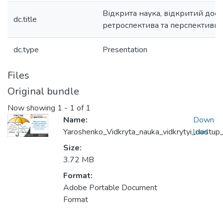
Відкрита наука, відкритий досту
dc.title
ретроспектива та перспективи
dc.type
Presentation
Files
Original bundle
Now showing
1 - 1 of 1
Name:
Down
Yaroshenko_Vidkryta_nauka_vidkrytyi_dostup_
load
Size:
3.72 MB
Format:
Adobe Portable Document
Format