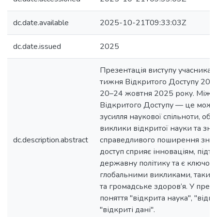
dc.date.available
2025-10-21T09:33:03Z
dc.date.issued
2025
Презентація виступу учасника
тижня Відкритого Доступу 2025
20–24 жовтня 2025 року. Між
Відкритого Доступу — це можли
зусилля наукової спільноти, обг
виклики відкритої науки та зн
dc.description.abstract
справедливого поширення знан
доступ сприяє інноваціям, під
державну політику та є ключови
глобальними викликами, такими
та громадське здоров’я. У през
поняття "відкрита наука", "відк
"відкриті дані".