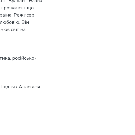
і "Вулкан". Назва
 і розумієш, що
країна. Режисер
 любов'ю. Він
інює світ на
итика
,
російсько-
івдня / Анастасія