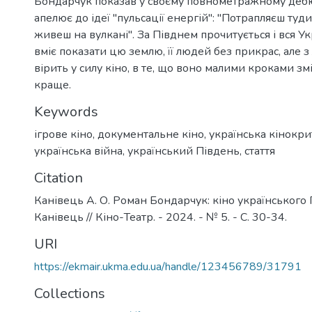
Бондарчук показав у своєму повнометражному дебют
апелює до ідеї "пульсації енергій": "Потрапляєш туди
живеш на вулкані". За Півднем прочитується і вся У
вміє показати цю землю, її людей без прикрас, але з
вірить у силу кіно, в те, що воно малими кроками зм
краще.
Keywords
ігрове кіно
,
документальне кіно
,
українська кінокр
українська війна
,
український Південь
,
стаття
Citation
Канівець А. О. Роман Бондарчук: кіно українського П
Канівець // Кіно-Театр. - 2024. - № 5. - C. 30-34.
URI
https://ekmair.ukma.edu.ua/handle/123456789/31791
Collections