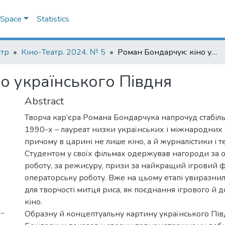
DSpace
Statistics
атр
Кіно-Театр. 2024. № 5
Роман Бондарчук: кіно українського Півдня
о українського Півдня
Abstract
Творча кар’єра Романа Бондарчука напрочуд стабіль
1990-х – лауреат низки українських і міжнародних 
причому в царині не лише кіно, а й журналістики і т
Студентом у своїх фільмах одержував нагороди за 
роботу, за режисуру, призи за найкращий ігровий 
операторську роботу. Вже на цьому етапі увиразнил
для творчості митця риса, як поєднання ігрового й
кіно.
o_
Образну й концептуальну картину українського Пі