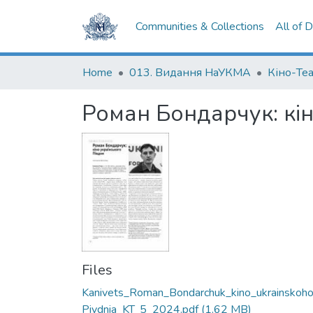
Communities & Collections
All of 
Home
013. Видання НаУКМА
Кіно-Те
Роман Бондарчук: кін
Files
Kanivets_Roman_Bondarchuk_kino_ukrainskoh
Pivdnia_KT_5_2024.pdf
(1.62 MB)