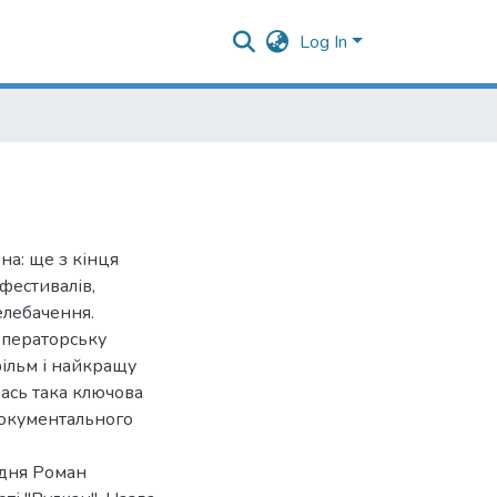
Log In
на: ще з кінця
фестивалів,
елебачення.
операторську
фільм і найкращу
ась така ключова
 документального
вдня Роман