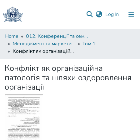
(current)
Log In
Communities
Home
012. Конференції та семінари НаУКМА
&
Менеджмент та маркетинг як фактори розвитку бізнесу : матеріали III Міжнародної науково-практичної конференції 23-24 квітня 2025 р.
Том 1
Collections
Конфлікт як організаційна патологія та шляхи оздоровлення організації
All of DSpace
Конфлікт як організаційна
патологія та шляхи оздоровлення
Statistics
організації