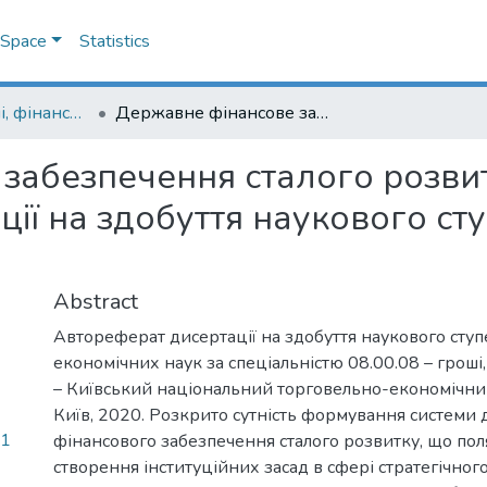
DSpace
Statistics
08.00.08 - гроші, фінанси і кредит
Державне фінансове забезпечення сталого розвитку України: автореферат дисертації на здобуття наукового ступеня кандидата економічних наук
забезпечення сталого розвит
ії на здобуття наукового ст
Abstract
Автореферат дисертації на здобуття наукового сту
економічних наук за спеціальністю 08.00.08 – гроші,
– Київський національний торговельно-економічний
Київ, 2020. Розкрито сутність формування системи
21
фінансового забезпечення сталого розвитку, що поля
створення інституційних засад в сфері стратегічног