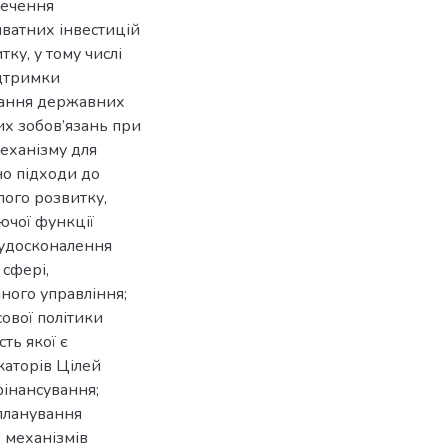
печення
ватних інвестицій
ку, у тому числі
ідтримки
дання державних
х зобов’язань при
еханізму для
но підходи до
лого розвитку,
ючої функції
 удосконалення
 сфері,
ного управління;
ової політики
ть якої є
аторів Цілей
фінансування;
планування
 механізмів