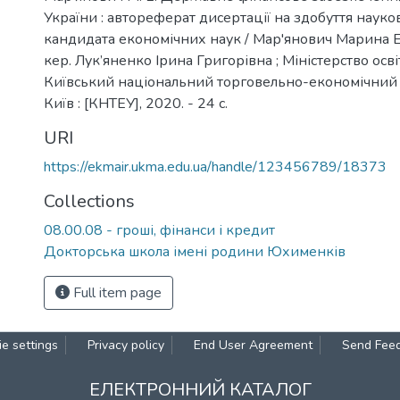
України : автореферат дисертації на здобуття науко
кандидата економічних наук / Мар'янович Марина Ед
кер. Лук’яненко Ірина Григорівна ; Міністерство осві
Київський національний торговельно-економічний у
Київ : [КНТЕУ], 2020. - 24 c.
URI
https://ekmair.ukma.edu.ua/handle/123456789/18373
Collections
08.00.08 - гроші, фінанси і кредит
Докторська школа імені родини Юхименків
Full item page
e settings
Privacy policy
End User Agreement
Send Fee
ЕЛЕКТРОННИЙ КАТАЛОГ