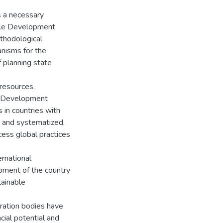
is a necessary
nable Development
ethodological
anisms for the
f planning state
 resources.
le Development
 in countries with
 and systematized,
cess global practices
ernational
opment of the country
tainable
stration bodies have
cial potential and