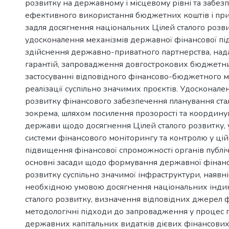
розвитку на державному і місцевому рівні та забез
ефективного використання бюджетних коштів і при
задля досягнення національних Цілей сталого розвит
удосконалення механізмів державної фінансової п
здійснення державно-приватного партнерства, на
гарантій, запровадження довгострокових бюджетни
застосуванні відповідного фінансово-бюджетного м
реалізації суспільно значимих проєктів. Удосконале
розвитку фінансового забезпечення планування ста
зокрема, шляхом посилення прозорості та координу
держави щодо досягнення Цілей сталого розвитку,
системи фінансового моніторингу та контролю у цій
підвищення фінансової спроможності органів публіч
основні засади щодо формування державної фінанс
розвитку суспільно значимої інфраструктури, наявніс
необхідною умовою досягнення національних індик
сталого розвитку, визначення відповідних джерел 
методологічні підходи до запровадження у процес 
державних капітальних видатків дієвих фінансових