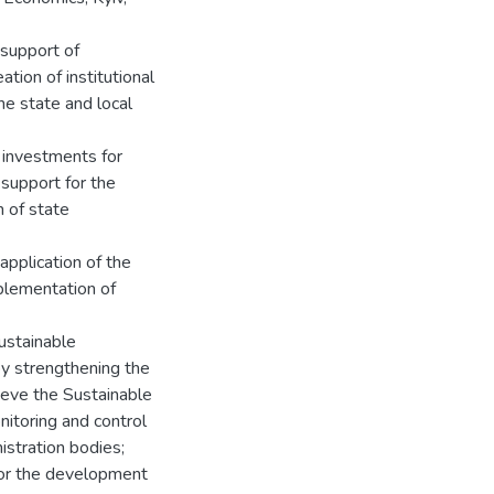
 support of
tion of institutional
he state and local
 investments for
support for the
n of state
pplication of the
plementation of
ustainable
by strengthening the
hieve the Sustainable
itoring and control
nistration bodies;
y for the development