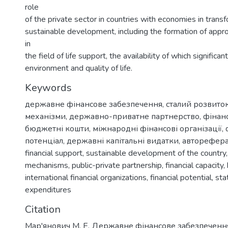
role
of the private sector in countries with economies in transf
sustainable development, including the formation of approp
in
the field of life support, the availability of which significan
environment and quality of life.
Keywords
державне фінансове забезпечення
,
сталий розвито
механізми
,
державно-приватне партнерство
,
фінан
бюджетні кошти
,
міжнародні фінансові організації
,
потенціал
,
державні капітальні видатки
,
авторефера
financial support
,
sustainable development of the country
mechanisms
,
public-private partnership
,
financial capacity
,
international financial organizations
,
financial potential
,
sta
expenditures
Citation
Мар'янович М. Е. Державне фінансове забезпечення