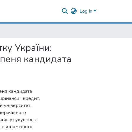
Log In
ку України:
упеня кандидата
пеня кандидата
 фінанси і кредит.
 університет,
 державного
гає у сукупності
о економічного