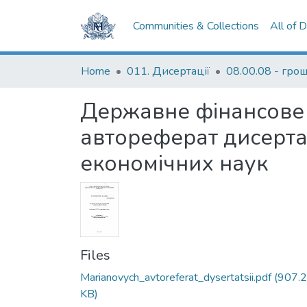
Communities & Collections
All of 
Home
011. Дисертації
Державне фінансове 
автореферат дисертац
економічних наук
Files
Marianovych_avtoreferat_dysertatsii.pdf
(907.
KB)