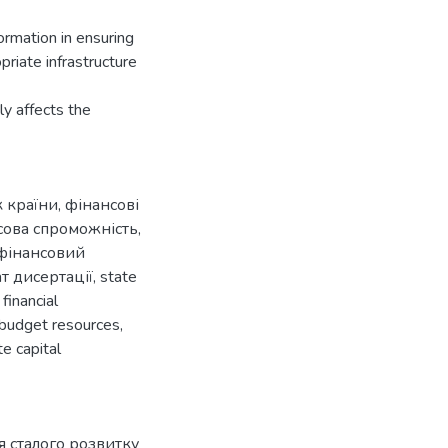
ormation in ensuring
riate infrastructure
tly affects the
к країни
,
фінансові
сова спроможність
,
фінансовий
т дисертації
,
state
,
financial
budget resources
,
te capital
 сталого розвитку