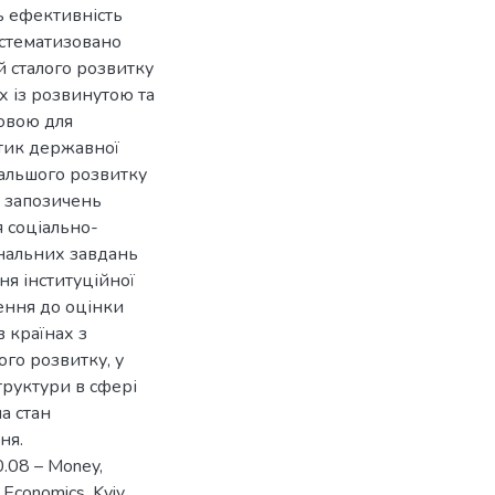
ь ефективність
истематизовано
й сталого розвитку
х із розвинутою та
овою для
тик державної
дальшого розвитку
 запозичень
 соціально-
ональних завдань
я інституційної
ення до оцінки
в країнах з
го розвитку, у
труктури в сфері
а стан
ня.
00.08 – Money,
d Economics, Kyiv,