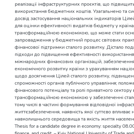
реалізації інфраструктурних проєктів, що підвищит
використання бюджетних коштів. Узагальнено та с
досвід застосування національних індикаторів Ціле
для оцінки ефективності видатків бюджету у країна
трансформаційною економікою, що може стати осн
запровадження у бюджетний процес світових прак
фінансової підтримки сталого розвитку. Дістало по
підходи до підвищення ефективності використання
міжнародних фінансових організацій, забезпечення
економічного розвитку країни з урахуванням наці
щодо досягнення Цілей сталого розвитку, підвищенн
спроможності органів публічного управління; полож
фінансового потенціалу та ролі приватного сектору 
трансформаційною економікою у забезпеченні стало
тому числі в частині формування відповідної інфрас
життєзабезпечення, наявність якої суттєво впливає н
навколишнього середовища та якість життя населен
Thesis for a candidate degree in economy: specialty 08.
finance, and credit. – Kyiv National University of Trade an