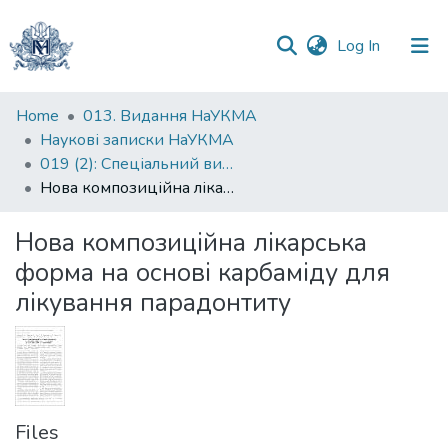
(current)
Log In
Communities
Home
013. Видання НаУКМА
&
Наукові записки НаУКМА
Collections
019 (2): Спеціальний випуск
Нова композиційна лікарська форма на основі карбаміду для лікування парадонтиту
All of DSpace
Нова композиційна лікарська
Statistics
форма на основі карбаміду для
лікування парадонтиту
Files