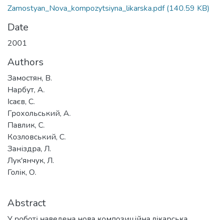
Zamostyan_Nova_kompozytsiyna_likarska.pdf
(140.59 KB)
Date
2001
Authors
Замостян, В.
Нарбут, А.
Ісаєв, С.
Грохольський, А.
Павлик, С.
Козловський, С.
Заніздра, Л.
Лук'янчук, Л.
Голік, О.
Abstract
У роботі наведена нова композиційна лікарська