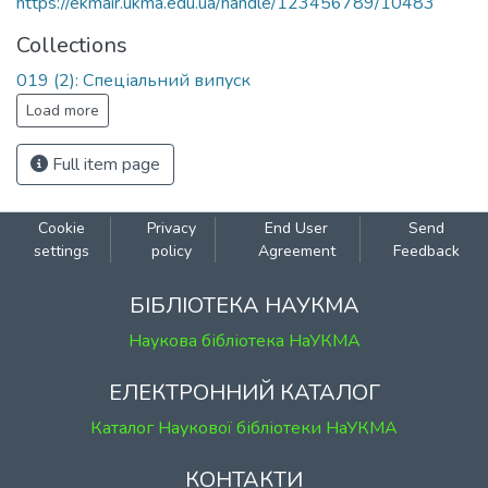
https://ekmair.ukma.edu.ua/handle/123456789/10483
Collections
019 (2): Спеціальний випуск
Load more
Full item page
Cookie
Privacy
End User
Send
settings
policy
Agreement
Feedback
БІБЛІОТЕКА НАУКМА
Наукова бібліотека НаУКМА
ЕЛЕКТРОННИЙ КАТАЛОГ
Каталог Наукової бібліотеки НаУКМА
КОНТАКТИ