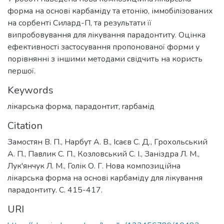
форма на основі карбаміду та етонію, іммобілізованих
на сорбенті Силард-П, та результати її
випробовування для лікування парадонтиту. Оцінка
ефективності застосування пропонованої форми у
порівнянні з іншими методами свідчить на користь
першої.
Keywords
лікарська форма
,
парадонтит
,
rарбамід
Citation
Замостян В. П., Нарбут А. В., Ісаєв С. Д., Грохольський
А. П., Павлик С. П., Козловський С. І., Заніздра Л. М.,
Лук'янчук Л. М., Голік О. Г. Нова композиційна
лікарська форма на основі карбаміду для лікування
парадонтиту. С. 415-417.
URI