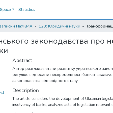
DSpace
Statistics
 записки НаУКМА
129: Юридичні науки
нського законодавства про 
ки
Abstract
Автор розглядає етапи розвитку українського закон
регулює відносини неспроможності банків, аналізує
законодавства відповідного етапу.
Description
vst
The article considers the development of Ukrainian legisl
insolvency of banks, analyzes acts of legislation relevant 