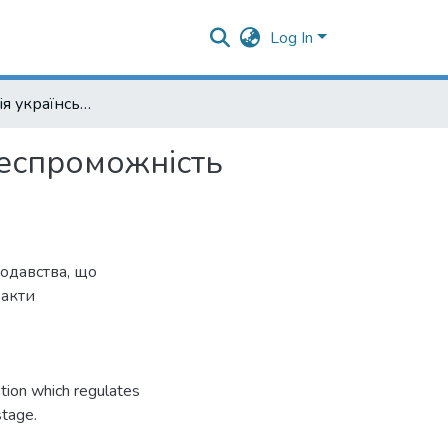
Log In
Трансформація українського законодавства про неспроможність банків: 1991–2012 роки
неспроможність
одавства, що
 акти
ation which regulates
stage.