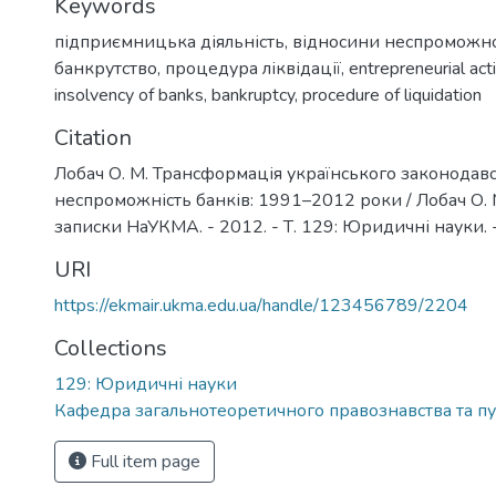
Keywords
підприємницька діяльність
,
відносини неспроможно
банкрутство
,
процедура ліквідації
,
entrepreneurial acti
insolvency of banks
,
bankruptcy
,
procedure of liquidation
Citation
Лобач О. М. Трансформація українського законодавс
неспроможність банків: 1991–2012 роки / Лобач О. М
записки НаУКМА. - 2012. - Т. 129: Юридичні науки. 
URI
https://ekmair.ukma.edu.ua/handle/123456789/2204
Collections
129: Юридичні науки
Кафедра загальнотеоретичного правознавства та пу
Full item page