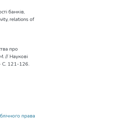
сті банків
,
vity
,
relations of
тва про
. // Наукові
- С. 121-126.
блічного права