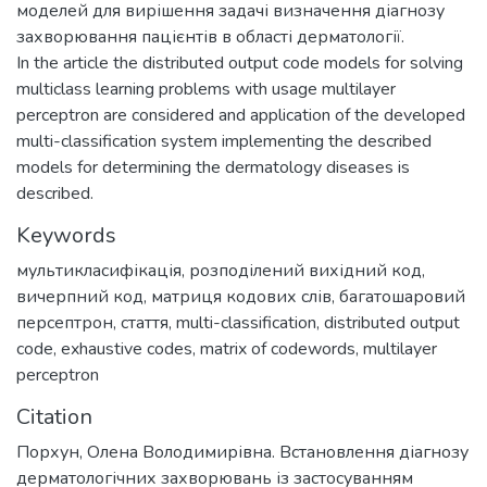
моделей для вирішення задачі визначення діагнозу
захворювання пацієнтів в області дерматології.
In the article the distributed output code models for solving
multiclass learning problems with usage multilayer
perceptron are considered and application of the developed
multi-classification system implementing the described
models for determining the dermatology diseases is
described.
Keywords
мультикласифікація
,
розподілений вихідний код
,
вичерпний код
,
матриця кодових слів
,
багатошаровий
персептрон
,
стаття
,
multi-classification
,
distributed output
code
,
exhaustive codes
,
matrix of codewords
,
multilayer
perceptron
Citation
Порхун, Олена Володимирівна. Встановлення діагнозу
дерматологічних захворювань із застосуванням