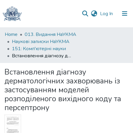
(current)
Log In
Communities
Home
013. Видання НаУКМА
&
Наукові записки НаУКМА
Collections
151: Комп'ютерні науки
Встановлення діагнозу дерматологічних захворювань із застосуванням моделей розподіленого вихідного коду та персептрону
All of DSpace
Встановлення діагнозу
Statistics
дерматологічних захворювань із
застосуванням моделей
розподіленого вихідного коду та
персептрону