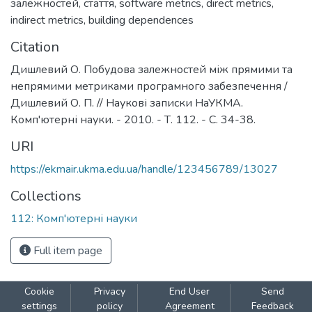
залежностей
,
стаття
,
software metrics
,
direct metrics
,
indirect metrics
,
building dependences
Citation
Дишлевий О. Побудова залежностей між прямими та
непрямими метриками програмного забезпечення /
Дишлевий О. П. // Наукові записки НаУКМА.
Комп'ютерні науки. - 2010. - Т. 112. - С. 34-38.
URI
https://ekmair.ukma.edu.ua/handle/123456789/13027
Collections
112: Комп'ютерні науки
Full item page
Cookie
Privacy
End User
Send
settings
policy
Agreement
Feedback