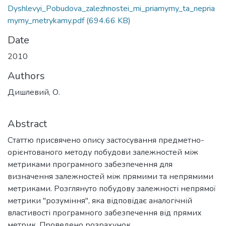
Dyshlevyi_Pobudova_zalezhnostei_mi_priamymy_ta_nepria
mymy_metrykamy.pdf
(694.66 KB)
Date
2010
Authors
Дишлевий, О.
Abstract
Статтю присвячено опису застосування предметно-
орієнтованого методу побудови залежностей між
метриками програмного забезпечення для
визначення залежностей між прямими та непрямими
метриками. Розглянуто побудову залежності непрямої
метрики "розуміння", яка відповідає аналогічній
властивості програмного забезпечення від прямих
метрик. Проведено розрахунок