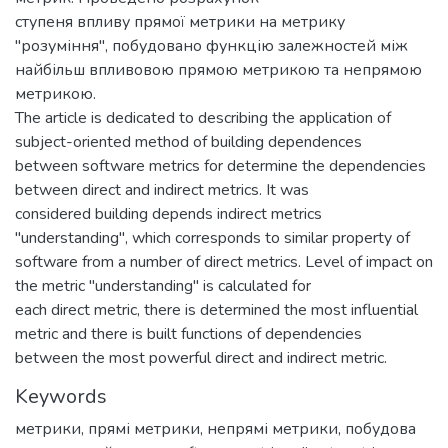
ступеня впливу прямої метрики на метрику
"розуміння", побудовано функцію залежностей між
найбільш впливовою прямою метрикою та непрямою
метрикою.
The article is dedicated to describing the application of
subject-oriented method of building dependences
between software metrics for determine the dependencies
between direct and indirect metrics. It was
considered building depends indirect metrics
"understanding", which corresponds to similar property of
software from a number of direct metrics. Level of impact on
the metric "understanding" is calculated for
each direct metric, there is determined the most influential
metric and therе is built functions of dependencies
between the most powerful direct and indirect metric.
Keywords
метрики
,
прямі метрики
,
непрямі метрики
,
побудова