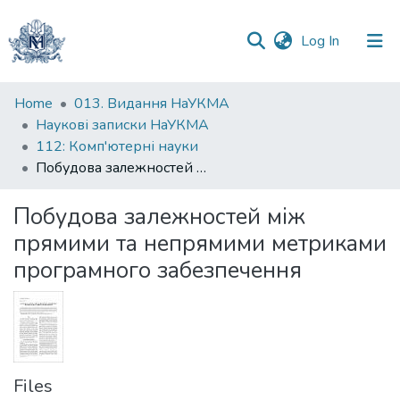
(current)
Log In
Communities
Home
013. Видання НаУКМА
&
Наукові записки НаУКМА
Collections
112: Комп'ютерні науки
Побудова залежностей між прямими та непрямими метриками програмного забезпечення
All of DSpace
Побудова залежностей між
Statistics
прямими та непрямими метриками
програмного забезпечення
Files