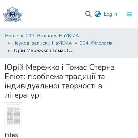
(current)
Log In
Communities
Home
013. Видання НаУКМА
&
Наукові записки НаУКМА
004: Філологія
Collections
Юрій Мережко і Томас Стернз Еліот: проблема традиції та індивідуальної творчості в літературі
All of DSpace
Юрій Мережко і Томас Стернз
Еліот: проблема традиції та
Statistics
індивідуальної творчості в
літературі
Files