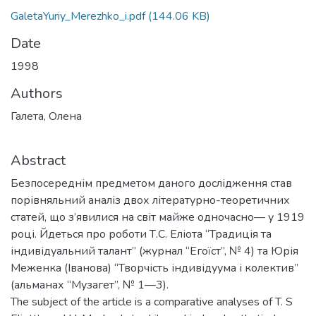
GaletaYuriy_Merezhko_i.pdf
(144.06 KB)
Date
1998
Authors
Галета, Олена
Abstract
Безпосереднім предметом даного дослідження став
порівняльний аналіз двох літературно-теоретичних
статей, що з’явилися на світ майже одночасно— у 1919
році. Йдеться про роботи Т.С. Еліота “Традиція та
індивідуальний талант” (журнал “Егоїст”, № 4) та Юрія
Меженка (Іванова) “Творчість індивідуума і колектив”
(альманах “Музагет”, № 1—3).
The subject of the article is a comparative analyses of T. S