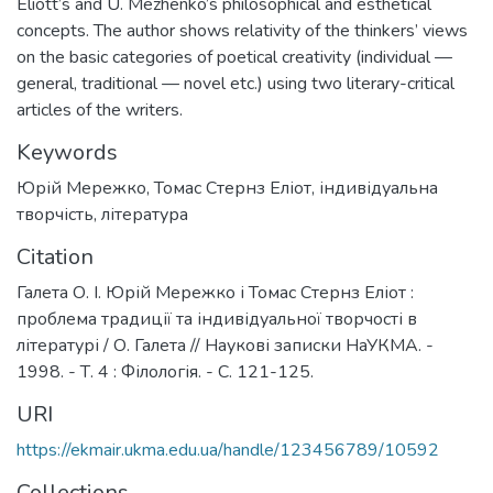
Eliott’s and U. Mezhenko’s philosophical and esthetical
concepts. The author shows relativity of the thinkers’ views
on the basic categories of poetical creativity (individual —
general, traditional — novel etc.) using two literary-critical
articles of the writers.
Keywords
Юрій Мережко
,
Томас Стернз Еліот
,
індивідуальна
творчість
,
література
Citation
Галета О. І. Юрій Мережко і Томас Стернз Еліот :
проблема традиції та індивідуальної творчості в
літературі / О. Галета // Наукові записки НаУКМА. -
1998. - Т. 4 : Філологія. - С. 121-125.
URI
https://ekmair.ukma.edu.ua/handle/123456789/10592
Collections