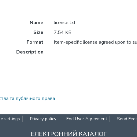
Name:
license.txt
Size:
7.54 KB
Format:
Item-specific license agreed upon to s
Description:
ва та публічного права
e settings
Privacy policy
End User Agreement
Send Fee
ЕЛЕКТРОННИЙ КАТАЛОГ