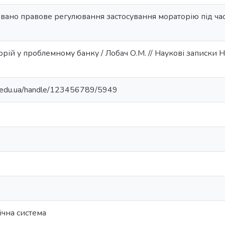
зовано правове регулювання застосування мораторію під час
орій у проблемному банку / Лобач О.М. // Наукові записки Н
ma.edu.ua/handle/123456789/5949
ічна система