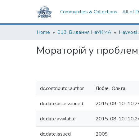
Communities & Collections
All of 
Home
013. Видання НаУКМА
Наукові
Мораторій у проблем
dc.contributor.author
Лобач, Ольга
dc.date.accessioned
2015-08-10T10:2
dc.date.available
2015-08-10T10:2
dc.date.issued
2009