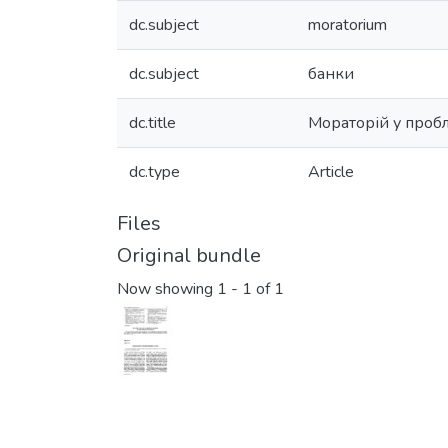
dc.subject
moratorium
dc.subject
банки
dc.title
Мораторій у проб
dc.type
Article
Files
Original bundle
Now showing
1 - 1 of 1