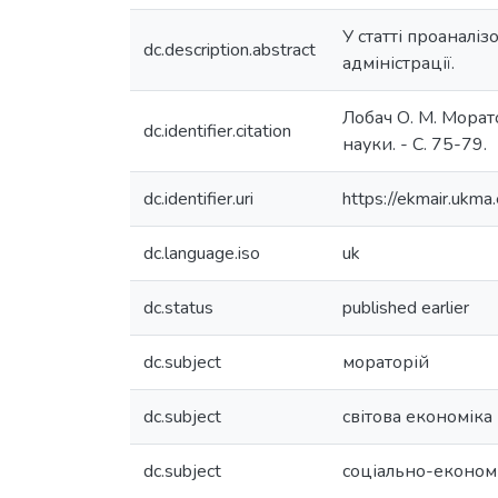
У статті проаналі
dc.description.abstract
адміністрації.
Лобач О. М. Морат
dc.identifier.citation
науки. - С. 75-79.
dc.identifier.uri
https://ekmair.uk
dc.language.iso
uk
dc.status
published earlier
dc.subject
мораторій
dc.subject
світова економіка
dc.subject
соціально-економ