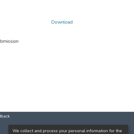
Download
ubmission
dback
КОНТАКТИ
We collect and process your personal information for the