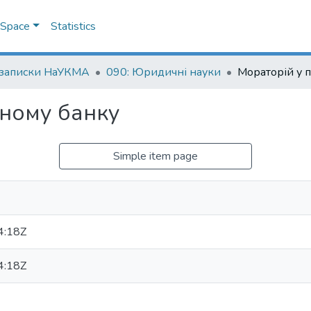
DSpace
Statistics
 записки НаУКМА
090: Юридичні науки
ному банку
Simple item page
4:18Z
4:18Z