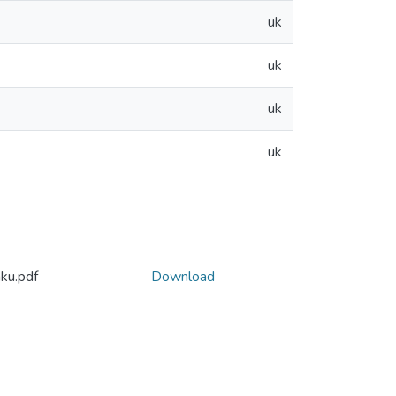
uk
uk
uk
uk
ku.pdf
Download