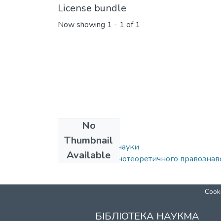
License bundle
Now showing
1 - 1 of 1
No
Collections
Thumbnail
090: Юридичні науки
Available
Кафедра загальнотеоретичного правознавст
Cooki
БІБЛІОТЕКА НАУКМА