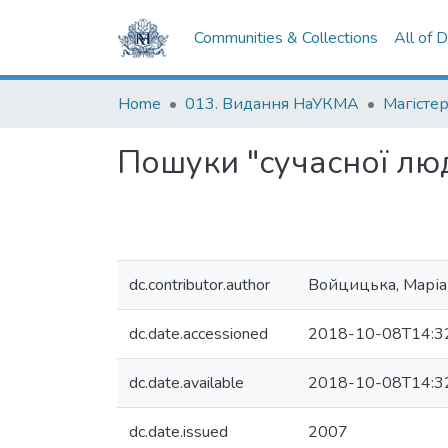
Communities & Collections
All of 
Home
013. Видання НаУКМА
Магістер
Пошуки "сучасної люд
dc.contributor.author
Войцицька, Марі
dc.date.accessioned
2018-10-08T14:3
dc.date.available
2018-10-08T14:3
dc.date.issued
2007