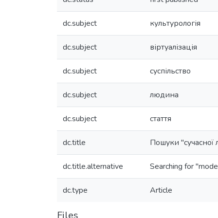
dc.subject
культурологія
dc.subject
віртуалізація
dc.subject
суспільство
dc.subject
людина
dc.subject
стаття
dc.title
Пошуки "сучасної 
dc.title.alternative
Searching for "moder
dc.type
Article
Files