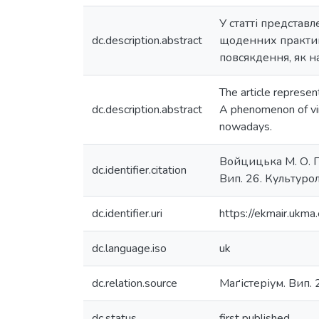
У статті представ
dc.description.abstract
щоденних практик
повсякдення, як н
The article represen
dc.description.abstract
A phenomenon of virt
nowadays.
Войцицька М. О. П
dc.identifier.citation
Вип. 26. Культуроло
dc.identifier.uri
https://ekmair.uk
dc.language.iso
uk
dc.relation.source
Маґістеріум. Вип. 
dc.status
first published