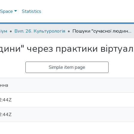
DSpace
Statistics
іум
Вип. 26. Культурологія
Пошуки "сучасної людини" через практики віртуальності
ини" через практики віртуал
Simple item page
анна
2:44Z
2:44Z