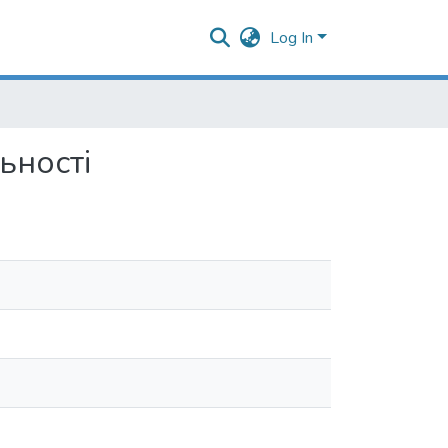
Log In
ьності