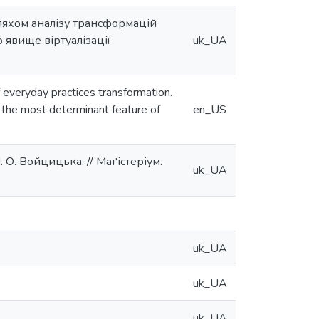
шляхом аналізу трансформацій
явище віртуалізації
uk_UA
 everyday practices transformation.
g the most determinant feature of
en_US
 О. Войцицька. // Маґістеріум.
uk_UA
uk_UA
uk_UA
uk_UA