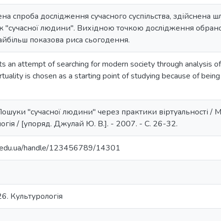
лена спроба дослідження сучасного суспільства, здійснена 
 "сучасної людини". Вихідною точкою дослідження обрано 
айбільш показова риса сьогодення.
ts an attempt of searching for modern society through analysis of
uality is chosen as a starting point of studying because of bein
ошуки "сучасної людини" через практики віртуальності / М.
гія / [упоряд. Джулай Ю. В.]. - 2007. - С. 26-32.
ma.edu.ua/handle/123456789/14301
26. Культурологія