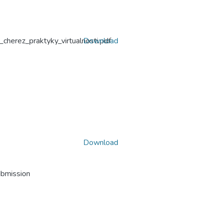
cherez_praktyky_virtualnosti.pdf
Download
Download
ubmission