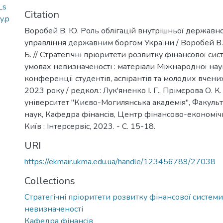
_s
Citation
y.p
Воробей В. Ю. Роль облігацій внутрішньої державно
управління державним боргом України / Воробей В.
Б. // Стратегічні пріоритети розвитку фінансової си
умовах невизначеності : матеріали Міжнародної на
конференції студентів, аспірантів та молодих вчених
2023 року / редкол.: Лук'яненко І. Г., Прімєрова О. К
університет "Києво-Могилянська aкадемія", Факуль
наук, Кафедра фінансів, Центр фінансово-економіч
Київ : Інтерсервіс, 2023. - С. 15-18.
URI
https://ekmair.ukma.edu.ua/handle/123456789/27038
Collections
Стратегічні пріоритети розвитку фінансової системи
невизначеності
Кафедра фінансів