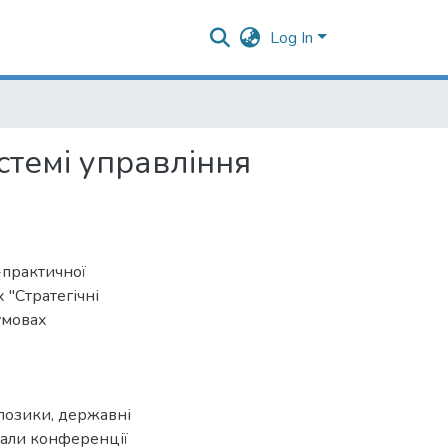
Log In
стемі управління
-практичної
 "Стратегічні
умовах
 позики
,
державні
іали конференції