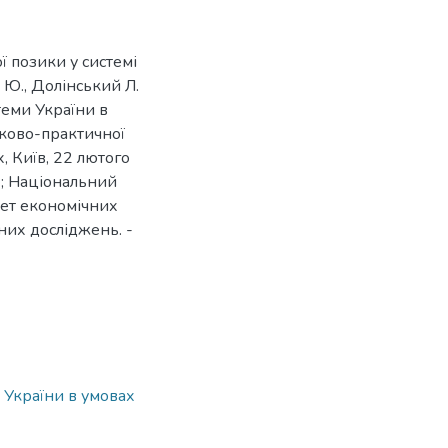
ї позики у системі
 Ю., Долінський Л.
стеми України в
уково-практичної
, Київ, 22 лютого
. ; Національний
тет економічних
них досліджень. -
 України в умовах