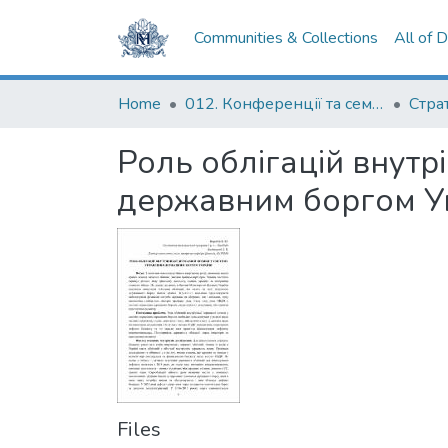
Communities & Collections
All of 
Home
012. Конференції та семінари НаУКМА
Роль облігацій внутр
державним боргом У
Files