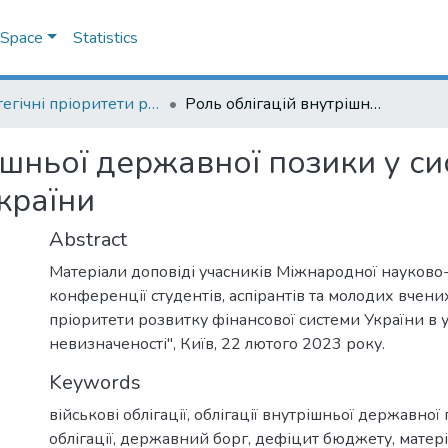
DSpace
Statistics
Стратегічні пріоритети розвитку фінансової системи України в умовах невизначеності
Роль облігацій внутрішньої державної позики у системі управління державним боргом України
ішньої державної позики у си
країни
Abstract
Матеріали доповіді учасників Міжнародної науково
конференції студентів, аспірантів та молодих вчених
пріоритети розвитку фінансової системи України в 
невизначеності", Київ, 22 лютого 2023 року.
Keywords
військові облігації
,
облігації внутрішньої державної
облігації
,
державний борг
,
дефіцит бюджету
,
матер