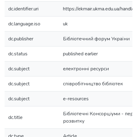
dc.identifier.uri
https://ekmair.ukma.edu.ua/hand
dc.language.iso
uk
dc.publisher
Бібліотечний форум України
dc.status
published earlier
dc.subject
електронні ресурси
dc.subject
співробітництво бібліотек
dc.subject
e-resources
Бібліотечні Консорціуми - пер
dc.title
розвитку
dc.type
Article