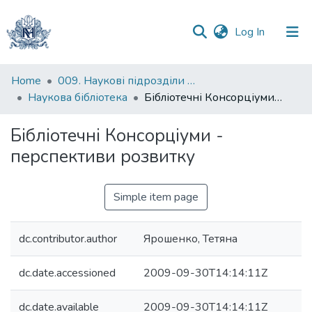
(current)
Log In
Communities
Home
009. Наукові підрозділи НаУКМА
&
Наукова бібліотека
Бібліотечні Консорціуми - перспективи розвитку
Collections
Бібліотечні Консорціуми -
All of DSpace
перспективи розвитку
Statistics
Simple item page
dc.contributor.author
Ярошенко, Тетяна
dc.date.accessioned
2009-09-30T14:14:11Z
dc.date.available
2009-09-30T14:14:11Z