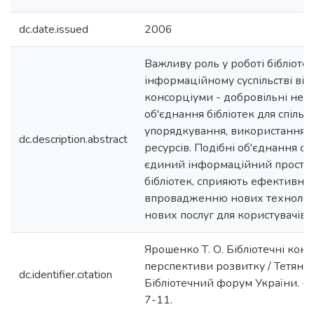
dc.date.issued
2006
Важливу роль у роботі бібліотек
інформаційному суспільстві від
консорціуми - добровільні неп
об'єднання бібліотек для спіль
упорядкування, використання 
dc.description.abstract
ресурсів. Подібні об'єднання с
єдиний інформаційний простір
бібліотек, сприяють ефективно
впровадженню нових технологі
нових послуг для користувачів.
Ярошенко Т. О. Бібліотечні кон
перспективи розвитку / Тетяна 
dc.identifier.citation
Бібліотечний форум України. - 2
7-11.