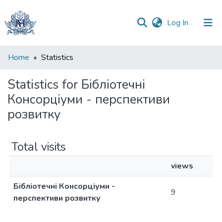
(current)
Log In
Communities
Home
Statistics
&
Collections
Statistics for Бібліотечні
Консорціуми - перспективи
All of DSpace
розвитку
Total visits
views
Бібліотечні Консорціуми -
9
перспективи розвитку