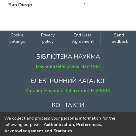
San Diego
1
Cookie
Privacy
End User
Send
settings
policy
Agreement
Feedback
БІБЛІОТЕКА НАУКМА
Наукова бібліотека НаУКМА
ЕЛЕКТРОННИЙ КАТАЛОГ
Каталог Наукової бібліотеки НаУКМА
КОНТАКТИ
м. Київ, вул. Григорія Сковороди, 2
We collect and process your personal information for the
к. 1, к. 120
following purposes:
Authentication, Preferences,
Acknowledgement and Statistics
.
тел.
(044) 463-69-31