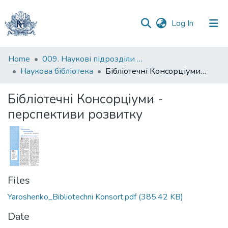
(current)
Log In
Communities
Home
009. Наукові підрозділи НаУКМА
&
Наукова бібліотека
Бібліотечні Консорціуми - перспективи розвитку
Collections
Бібліотечні Консорціуми -
All of DSpace
перспективи розвитку
Statistics
Files
Yaroshenko_Bibliotechni Konsort.pdf
(385.42 KB)
Date