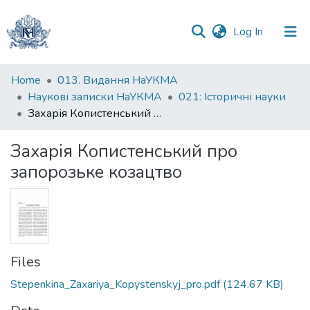
(current)
Log In
Communities
Home
013. Видання НаУКМА
&
Наукові записки НаУКМА
021: Iсторичні науки
Collections
Захарія Копистенський про запорозьке козацтво
All of DSpace
Захарія Копистенський про
запорозьке козацтво
Statistics
Files
Stepenkina_Zaxariya_Kopystenskyj_pro.pdf
(124.67 KB)