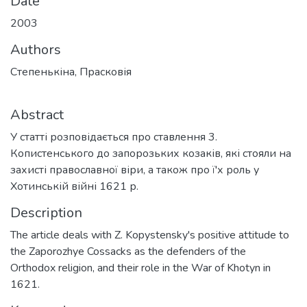
Date
2003
Authors
Степенькіна, Прасковія
Abstract
У статті розповідається про ставлення 3.
Копистенського до запорозьких козаків, які стояли на
захисті православної віри, а також про ї'х роль у
Хотинській війні 1621 р.
Description
The article deals with Z. Kopystensky's positive attitude to
the Zaporozhye Cossacks as the defenders of the
Orthodox religion, and their role in the War of Khotyn in
1621.