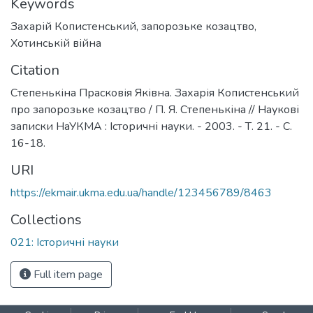
Keywords
Захарій Копистенський
,
запорозьке козацтво
,
Хотинській війна
Citation
Степенькіна Прасковія Яківна. Захарія Копистенський
про запорозьке козацтво / П. Я. Степенькіна // Наукові
записки НаУКМА : Історичні науки. - 2003. - Т. 21. - С.
16-18.
URI
https://ekmair.ukma.edu.ua/handle/123456789/8463
Collections
021: Iсторичні науки
Full item page