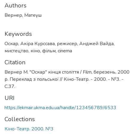
Authors
Вернер, Матеуш
Keywords
Оскар
,
Акіра Курссава
,
режисер
,
Анджей Вайда
,
мистецтво
,
кіно
,
фільм
,
cinema
Citation
Вернер М. "Оскар" кінця століття / Film, березень, 2000
р. Переклад з польської // Кіно-Театр. - 2000. - №3. -
С.37.
URI
https://ekmair.ukma.edu.ua/handle/123456789/6533
Collections
Кіно-Театр. 2000. №3