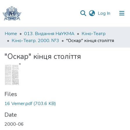
(current)
Log In
Communities
Home
013. Видання НаУКМА
Кіно-Театр
&
Кіно-Театр. 2000. №3
"Оскар" кінця століття
Collections
"Оскар" кінця століття
All of DSpace
Statistics
Files
16 Verner.pdf
(703.6 KB)
Date
2000-06