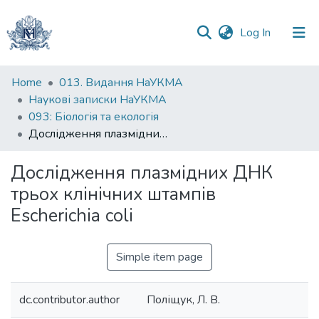
(current)
Log In
Communities
Home
013. Видання НаУКМА
&
Наукові записки НаУКМА
Collections
093: Біологія та екологія
Дослідження плазмідних ДНК трьох клінічних штампів Escherichia coli
All of DSpace
Дослідження плазмідних ДНК
Statistics
трьох клінічних штампів
Escherichia coli
Simple item page
dc.contributor.author
Поліщук, Л. В.