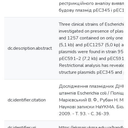
рестрикційного аналізу виявле
будову плазмід рЕС345 i рЕС12
Three clinical strains of Escherichia
investigated on presence of plasm
and 1257 contained on only one 
(5,1 kb) and рЕС1257 (5,0 kp) acc
dc.description.abstract
plasmids were found in strain 951
рЕС591–2 (7,2 kb) and рЕС591–3 
Restrictional analysis has revealed
structure plasmids рЕС345 and 
Дослідження плазмідних ДНК т
штампів Escherichia coli / Поліщук 
dc.identifier.citation
Марієвський В. Ф., Рубан Н. М., Лі
Наукові записки НаУКМА. Біологі
2009. - Т. 93. - С. 36-39.
dc.identifier.uri
https://ekmair.ukma.edu.ua/han