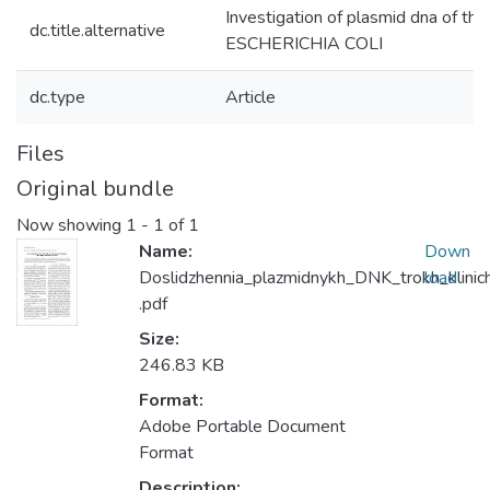
Investigation of plasmid dna of three
dc.title.alternative
ESCHERICHIA COLI
dc.type
Article
Files
Original bundle
Now showing
1 - 1 of 1
Name:
Down
Doslidzhennia_plazmidnykh_DNK_trokh_klinich
load
.pdf
Size:
246.83 KB
Format:
Adobe Portable Document
Format
Description: