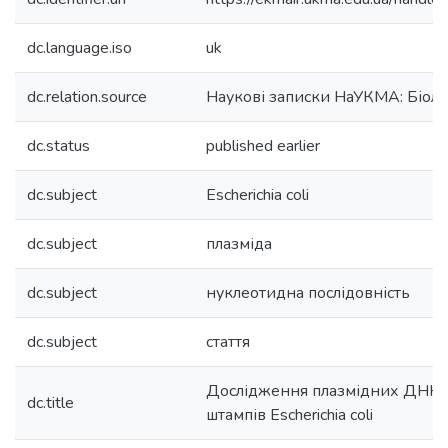
dc.language.iso
uk
dc.relation.source
Наукові записки НаУКМА: Біолог
dc.status
published earlier
dc.subject
Escherichia coli
dc.subject
плазміда
dc.subject
нуклеотидна послідовність
dc.subject
стаття
Дослідження плазмідних ДНК т
dc.title
штампів Escherichia coli