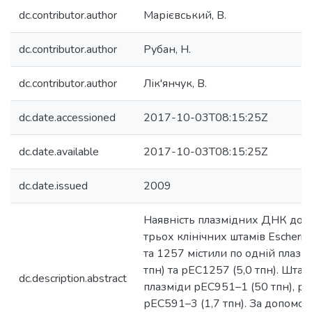
dc.contributor.author
Марієвський, В.
dc.contributor.author
Рубан, Н.
dc.contributor.author
Лік'янчук, В.
dc.date.accessioned
2017-10-03T08:15:25Z
dc.date.available
2017-10-03T08:15:25Z
dc.date.issued
2009
Наявність плазмідних ДНК досл
трьох клінічних штамів Escherich
та 1257 містили по одній плазмі
тпн) та рЕС1257 (5,0 тпн). Штам
dc.description.abstract
плазміди рЕС951–1 (50 тпн), рЕ
рЕС591–3 (1,7 тпн). За допомо