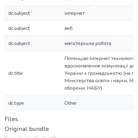
dc.subject
інтернет
dc.subject
веб
dc.subject
магістерська робота
Потенціал Інтернет технологій 
вдосконалення комунікації де
dc.title
України з громадськістю (на п
Міністерства освіти і науки, МЗ
оборони, НАБУ)
dc.type
Other
Files
Original bundle