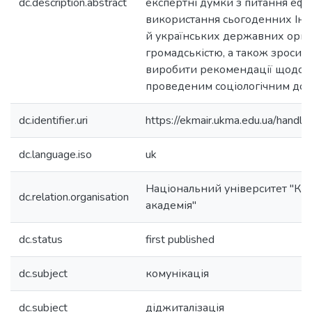
dc.description.abstract
експертні думки з питання ефе
використання сьогоденних Інт
й українських державних орга
громадськістю, а також зросит
виробити рекомендації щодо 
проведеним соціологічним дос
dc.identifier.uri
https://ekmair.ukma.edu.ua/han
dc.language.iso
uk
Національний університет "Ки
dc.relation.organisation
академія"
dc.status
first published
dc.subject
комунікація
dc.subject
діджиталізація