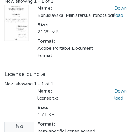
Now showing
1 - 1 of 1
Name:
Down
Bohuslavska_Mahisterska_robota.pdf
load
Size:
21.29 MB
Format:
Adobe Portable Document
Format
License bundle
Now showing
1 - 1 of 1
Name:
Down
license.txt
load
Size:
1.71 KB
Format:
No
Item-specific license agreed