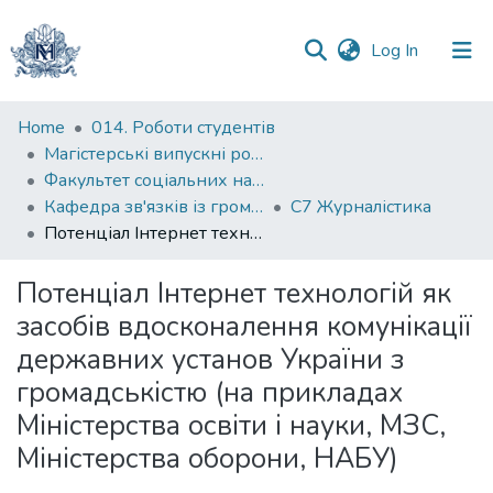
(current)
Log In
Communities
Home
014. Роботи студентів
&
Магістерські випускні роботи
Collections
Факультет соціальних наук і соціальних технологій
Кафедра зв'язків із громадськістю
С7 Журналістика
All of DSpace
Потенціал Інтернет технологій як засобів вдосконалення комунікації державних установ України з громадськістю (на прикладах Міністерства освіти і науки, МЗС, Міністерства оборони, НАБУ)
Statistics
Потенціал Інтернет технологій як
засобів вдосконалення комунікації
державних установ України з
громадськістю (на прикладах
Міністерства освіти і науки, МЗС,
Міністерства оборони, НАБУ)