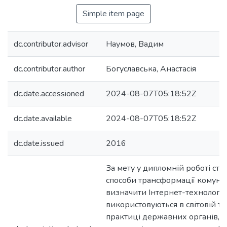
Simple item page
dc.contributor.advisor
Наумов, Вадим
dc.contributor.author
Богуславська, Анастасія
dc.date.accessioned
2024-08-07T05:18:52Z
dc.date.available
2024-08-07T05:18:52Z
dc.date.issued
2016
За мету у дипломній роботі ста
способи трансформації комуніка
визначити Інтернет-технології
використовуються в світовій та
практиці державних органів, п