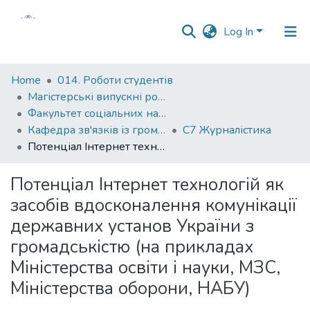
Log In
Communities
Home
014. Роботи студентів
&
Магістерські випускні роботи
Collections
Факультет соціальних наук і соціальних технологій
Кафедра зв'язків із громадськістю
С7 Журналістика
All of DSpace
Потенціал Інтернет технологій як засобів вдосконалення комунікації державних установ України з громадськістю (на прикладах Міністерства освіти і науки, МЗС, Міністерства оборони, НАБУ)
Statistics
Потенціал Інтернет технологій як
засобів вдосконалення комунікації
державних установ України з
громадськістю (на прикладах
Міністерства освіти і науки, МЗС,
Міністерства оборони, НАБУ)