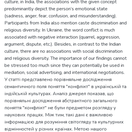
culture, in India, the associations with the given concept
predominantly depict the person’s emotional state
(sadness, anger, fear, confusion, and misunderstanding).
Participants from India also mention caste discrimination and
religious diversity. In Ukraine, the word conflict is much
associated with negative interaction (quarrel, aggression,
argument, dispute, etc.). Besides, in contrast to the Indian
culture, there are no associations with social discrimination
and religious diversity. The importance of our findings cannot
be stressed too much since they can potentially be used in
mediation, social advertising, and international negotiations.
У статті представлено порівняльне дослідження
семантичного поля поняття "конфлікт" в українській та
індійській культурах. Аналіз джерел показав, що
порівняльні дослідження абстрактного загального
поняття "конфлікт" не були предметом розгляду у
наукових працях. Між тим, такі дані є важливою
інформацією для розуміння світогляду та культурних
відмінностей у різних країнах. Метою нашого