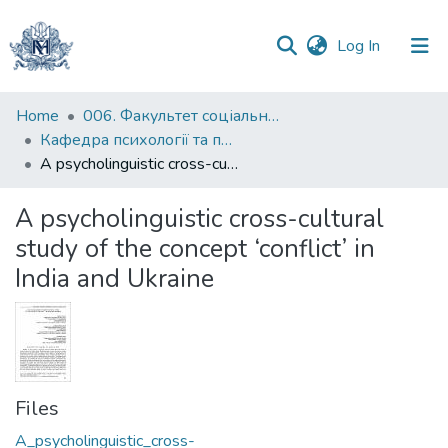
(current)
Log In
Communities
Home
006. Факультет соціальних наук і соціальних технологій
&
Кафедра психології та педагогіки
Collections
A psycholinguistic cross-cultural study of the concept ‘conflict’ in India and Ukraine
All of DSpace
A psycholinguistic cross-cultural
study of the concept ‘conflict’ in
Statistics
India and Ukraine
Files
A_psycholinguistic_cross-