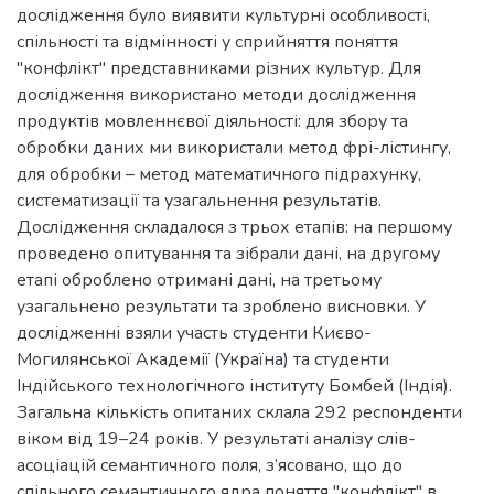
дослідження було виявити культурні особливості,
спільності та відмінності у сприйняття поняття
"конфлікт" представниками різних культур. Для
дослідження використано методи дослідження
продуктів мовленнєвої діяльності: для збору та
обробки даних ми використали метод фрі-лістингу,
для обробки – метод математичного підрахунку,
систематизації та узагальнення результатів.
Дослідження складалося з трьох етапів: на першому
проведено опитування та зібрали дані, на другому
етапі оброблено отримані дані, на третьому
узагальнено результати та зроблено висновки. У
дослідженні взяли участь студенти Києво-
Могилянської Академії (Україна) та студенти
Індійського технологічного інституту Бомбей (Індія).
Загальна кількість опитаних склала 292 респонденти
віком від 19–24 років. У результаті аналізу слів-
асоціацій семантичного поля, з’ясовано, що до
спільного семантичного ядра поняття "конфлікт" в