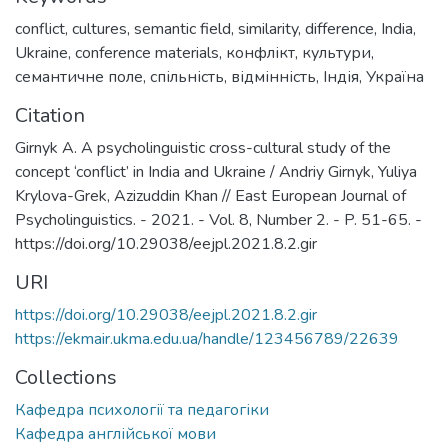
conflict
,
cultures
,
semantic field
,
similarity
,
difference
,
India
,
Ukraine
,
conference materials
,
конфлікт
,
культури
,
семантичне поле
,
спільність
,
відмінність
,
Індія
,
Україна
Citation
Girnyk A. A psycholinguistic cross-cultural study of the
concept ‘conflict’ in India and Ukraine / Andriy Girnyk, Yuliya
Krylova-Grek, Azizuddin Khan // East European Journal of
Psycholinguistics. - 2021. - Vol. 8, Number 2. - P. 51-65. -
https://doi.org/10.29038/eejpl.2021.8.2.gir
URI
https://doi.org/10.29038/eejpl.2021.8.2.gir
https://ekmair.ukma.edu.ua/handle/123456789/22639
Collections
Кафедра психології та педагогіки
Кафедра англійської мови