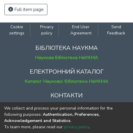
Full item page
Cookie
Privacy
End User
Send
settings
policy
Agreement
Feedback
БІБЛІОТЕКА НАУКМА
Наукова бібліотека НаУКМА
ЕЛЕКТРОННИЙ КАТАЛОГ
Каталог Наукової бібліотеки НаУКМА
КОНТАКТИ
м. Київ, вул. Григорія Сковороди, 2
We collect and process your personal information for the
к. 1, к. 120
following purposes:
Authentication, Preferences,
Acknowledgement and Statistics
.
тел.
(044) 463-69-31
To learn more, please read our
privacy policy
.
ekmair@ukma.edu.ua