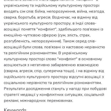
українському та індійському культурному просторі
входять сім слів: бійка, непорозуміння, війна, незгода,
сварка, боротьба, агресія. Водночас, на відміну від
українського культурного простору, в Індії слова-
асоціації поняття "конфлікт", здебільшого пов’язані із
емоційно-чуттєвою сферою (сум, злість, страх,
розгубленість, непорозуміння). Також серед слів-
асоціацій були слова, пов’язані із кастовою нерівністю
та релігійним різноманіттям. В українському
культурному просторі слово "конфлікт" в основному
асоціюється з негативно забарвленою взаємодією
(сварка, агресія, спір, суперечка тощо), і на відміну від
індійського культурного простору відсутні асоціації з
соціальною нерівністю та релігійним різноманіттям.
Результати дослідження стануть у нагоді при побудові
стратегії медіації у конфліктних ситуаціях, соціальній
рекламі, міжнародних перемовинах.
Keywords