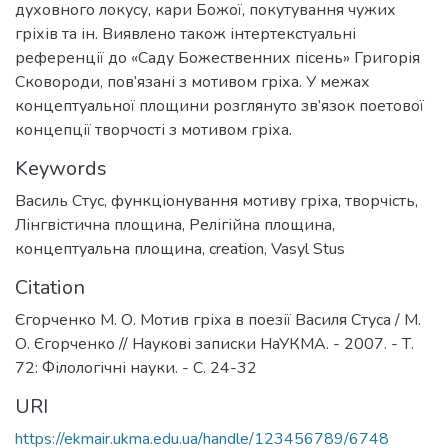
духовного локусу, кари Божої, покутування чужих
гріхів та ін. Виявлено також інтертекстуальні
референції до «Саду Божественних пісень» Григорія
Сковороди, пов’язані з мотивом гріха. У межах
концептуальної площини розглянуто зв’язок поетової
концепції творчості з мотивом гріха.
Keywords
Василь Стус
,
функціонування мотиву гріха
,
творчість
,
Лінгвістична площина
,
Релігійна площина
,
концептуальна площина
,
creation
,
Vasyl Stus
Citation
Єгорченко М. О. Мотив гріха в поезії Василя Стуса / М.
О. Єгорченко // Наукові записки НаУКМА. - 2007. - Т.
72: Філологічні науки. - С. 24-32
URI
https://ekmair.ukma.edu.ua/handle/123456789/6748