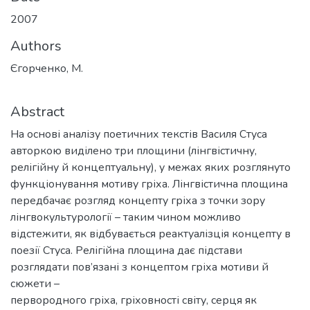
2007
Authors
Єгорченко, М.
Abstract
На основі аналізу поетичних текстів Василя Стуса
авторкою виділено три площини (лінгвістичну,
релігійну й концептуальну), у межах яких розглянуто
функціонування мотиву гріха. Лінгвістична площина
передбачає розгляд концепту гріха з точки зору
лінгвокультурології – таким чином можливо
відстежити, як відбувається реактуалізція концепту в
поезії Стуса. Релігійна площина дає підстави
розглядати пов’язані з концептом гріха мотиви й
сюжети –
первородного гріха, гріховності світу, серця як