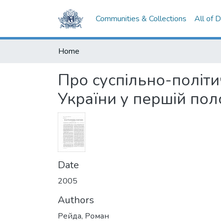
Communities & Collections
All of 
Home
Про суспільно-політи
України у першій полов
Date
2005
Authors
Рейда, Роман