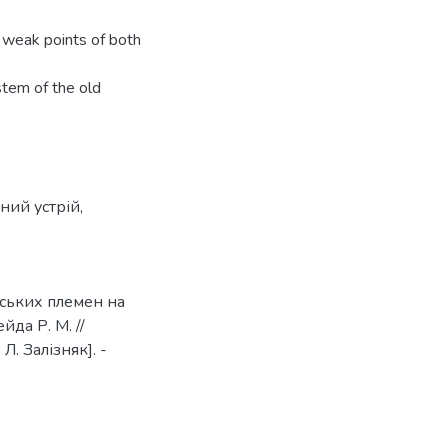
d weak points of both
stem of the old
чний устрій
,
нських племен на
йда Р. М. //
 Л. Залізняк]. -