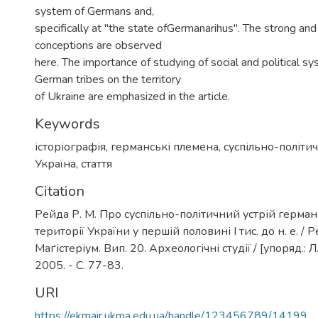
system of Germans and,
specifically at "the state ofGermanarihus". The strong an
conceptions are observed
here. The importance of studying of social and political sy
German tribes on the territory
of Ukraine are emphasized in the article.
Keywords
історіографія
,
германські племена
,
суспільно-політи
Україна
,
стаття
Citation
Рейда Р. М. Про суспільно-політичний устрій герма
території України у першій половині I тис. до н. е. / Ре
Маґістеріум. Вип. 20. Археологічні студії / [упоряд.: Л.
2005. - С. 77-83.
URI
https://ekmair.ukma.edu.ua/handle/123456789/14199