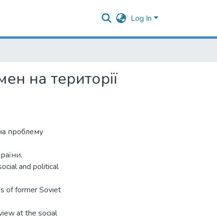
Log In
ен на території
 на проблему
раїни.
ocial and political
ns of former Soviet
view at the social