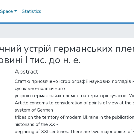
DSpace
Statistics
чний устрій германських плем
ині І тис. до н. е.
Abstract
Статтю присвячено історіографії наукових поглядів
суспільно-політичного
устрою германських племен на території сучасної Ук
Article concerns to consideration of points of view at the s
system of German
tribes on the territory of modern Ukraine in the publicatio
historians of the XX -
beginning of XXI centuries. There are two major points of 