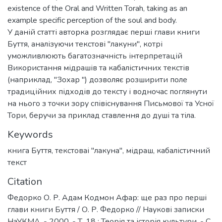
existence of the Oral and Written Torah, taking as an
example specific perception of the soul and body.
У даній статті авторка розглядає перші глави книги
Буття, аналізуючи текстові "лакуни", котрі
уможливлюють багатозначність інтерпретацій
Використання мідрашів та кабалістичних текстів
(наприклад, "Зохар ") дозволяє розширити поле
традиційних підходів до тексту і водночас поглянути
на нього з точки зору співіснування Письмової та Усної
Тори, беручи за приклад ставлення до душі та тіла.
Keywords
книга Буття
,
текстоваі "лакуна"
,
мідраш
,
кабалістичний
текст
Citation
Федорко О. Р. Адам Кодмон Афар: ще раз про перші
глави книги Буття / О. Р. Федорко // Наукові записки
НаУКМА. - 2000. - Т. 18 : Теорія та історія культури. - С.