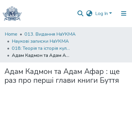
Log In
Communities
Home
013. Видання НаУКМА
&
Наукові записки НаУКМА
Collections
018: Теорія та історія культури
Адам Кадмон та Адам Афар : ще раз про перші глави книги Буття
All of DSpace
Адам Кадмон та Адам Афар : ще
Statistics
раз про перші глави книги Буття