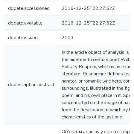
dc.date.accessioned
2016-12-25T22:27:52Z
dc.date.available
2016-12-25T22:27:52Z
dc.date.issued
2003
In the article object of analysis is t
the nineteenth century poet Will
Solitary Reaper», which is an exam
literature. Researcher defines feat
narator, or romantic lyric hero, co
dc.description.abstract
surroundings, illustrated in the figu
poem, and his own place in it. Speci
concentrated on the image of nature
from the description of which by ly
characteristics of the last one.
Об'єктом аналізу у статті є твір 