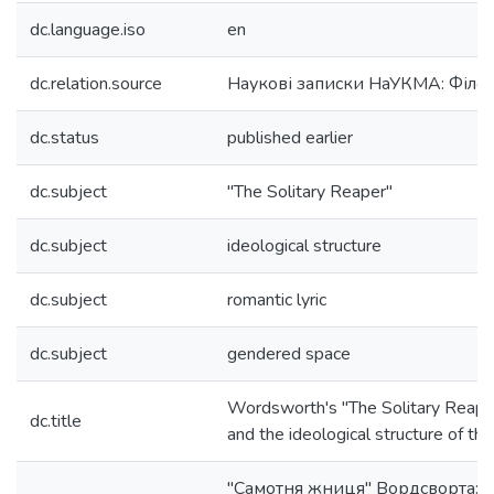
dc.language.iso
en
dc.relation.source
Наукові записки НаУКМА: Філол
dc.status
published earlier
dc.subject
"The Solitary Reaper"
dc.subject
ideological structure
dc.subject
romantic lyric
dc.subject
gendered space
Wordsworth's "The Solitary Reape
dc.title
and the ideological structure of the
"Самотня жниця" Вордсворта: 