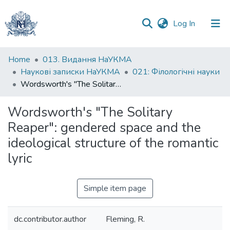
(current)
Log In
Communities
Home
013. Видання НаУКМА
&
Наукові записки НаУКМА
021: Філологічні науки
Collections
Wordsworth's "The Solitary Reaper": gendered space and the ideological structure of the romantic lyric
All of DSpace
Wordsworth's "The Solitary
Reaper": gendered space and the
Statistics
ideological structure of the romantic
lyric
Simple item page
dc.contributor.author
Fleming, R.