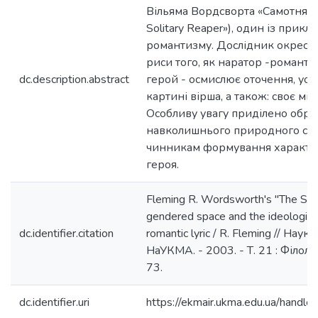
Вільяма Вордсворта «Самотня ж
Solitary Reaper»), один із прикл
романтизму. Дослідник окресл
риси того, як наратор -романт
dc.description.abstract
герой - осмислює оточення, уос
картині вірша, а також: своє міс
Особливу увагу приділено обра
навколишнього природного се
чинникам формування характер
героя.
Fleming R. Wordsworth's "The Soli
gendered space and the ideological
dc.identifier.citation
romantic lyric / R. Fleming // Наук
НаУКМА. - 2003. - Т. 21 : Філолог
73.
dc.identifier.uri
https://ekmair.ukma.edu.ua/han