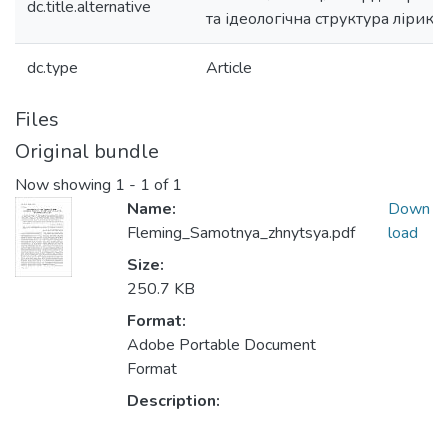
dc.title.alternative
та ідеологічна структура лірик
dc.type
Article
Files
Original bundle
Now showing
1 - 1 of 1
Name:
Down
Fleming_Samotnya_zhnytsya.pdf
load
Size:
250.7 KB
Format:
Adobe Portable Document
Format
Description: