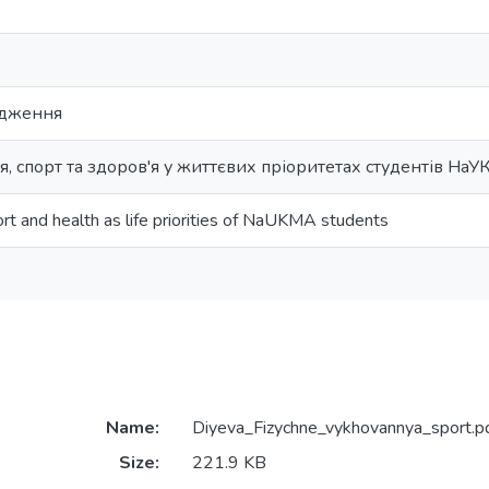
ідження
, спорт та здоров'я у життєвих пріоритетах студентів На
port and health as life priorities of NaUKMA students
Name:
Diyeva_Fizychne_vykhovannya_sport.p
Size:
221.9 KB