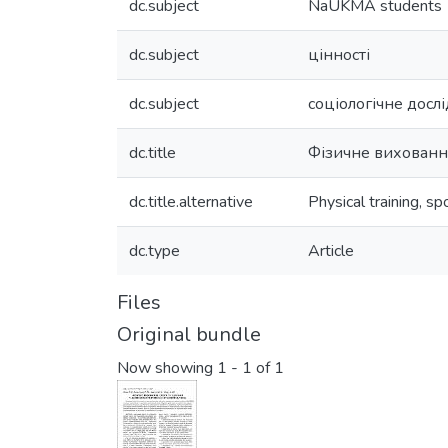
dc.subject
NaUKMA students
dc.subject
цінності
dc.subject
соціологічне досл
dc.title
Фізичне виховання
dc.title.alternative
Physical training, s
dc.type
Article
Files
Original bundle
Now showing
1 - 1 of 1