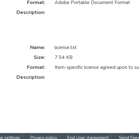
Format:
Adobe Portable Document Format
Description:
Name:
license.txt
Size:
7.54 KB
Format:
Item-specific license agreed upon to s
Description:
e settings
Privacy policy
End User Agreement
Send Fee