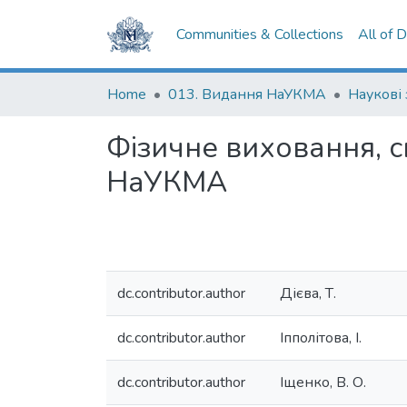
Communities & Collections
All of 
Home
013. Видання НаУКМА
Наукові
Фізичне виховання, с
НаУКМА
dc.contributor.author
Дієва, Т.
dc.contributor.author
Іпполітова, І.
dc.contributor.author
Іщенко, В. О.