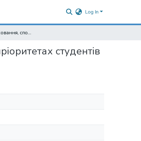
Log In
Фізичне виховання, спорт та здоров'я у життєвих пріоритетах студентів НаУКМА
пріоритетах студентів