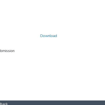
Download
ubmission
dback