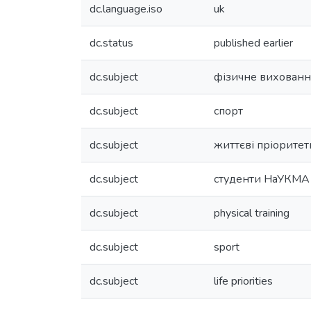
dc.language.iso
uk
dc.status
published earlier
dc.subject
фізичне вихованн
dc.subject
спорт
dc.subject
життєві пріоритет
dc.subject
студенти НаУКМА
dc.subject
physical training
dc.subject
sport
dc.subject
life priorities