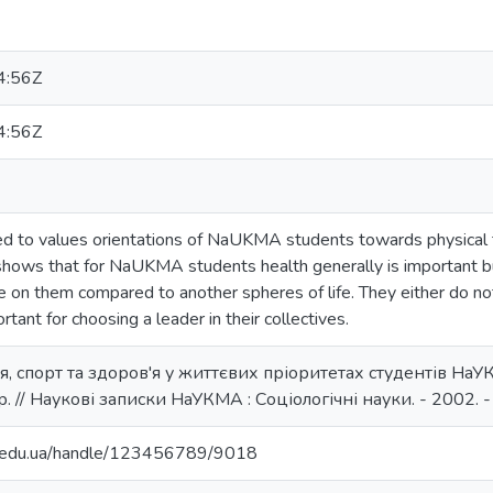
4:56Z
4:56Z
ted to values orientations of NaUKMA students towards physical tr
shows that for NaUKMA students health generally is important but
e on them compared to another spheres of life. They either do no
rtant for choosing a leader in their collectives.
 спорт та здоров'я у життєвих пріоритетах студентів НаУКМА 
. // Наукові записки НаУКМА : Соціологічні науки. - 2002. - 
ma.edu.ua/handle/123456789/9018