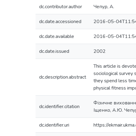
dc.contributor.author
Чепур, А.
dc.date.accessioned
2016-05-04T11:5
dc.date.available
2016-05-04T11:5
dc.date.issued
2002
This article is devo
sociological survey 
dc.description.abstract
they spend less tim
physical fitness impo
Фізичне виховання,
dc.identifier.citation
Іщенко, А.Ю. Чепур
dc.identifier.uri
https://ekmair.uk