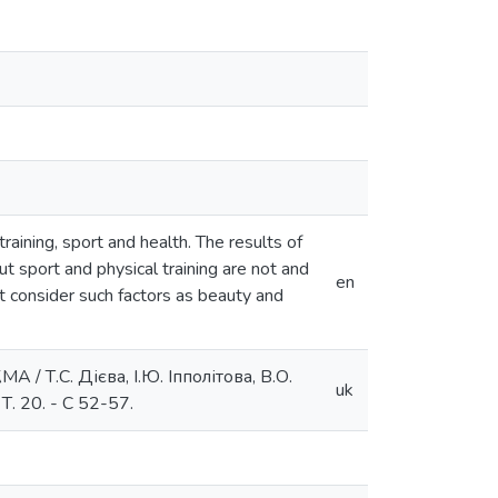
aining, sport and health. The results of
 sport and physical training are not and
en
t consider such factors as beauty and
/ Т.С. Дієва, І.Ю. Іпполітова, В.О.
uk
Т. 20. - С 52-57.