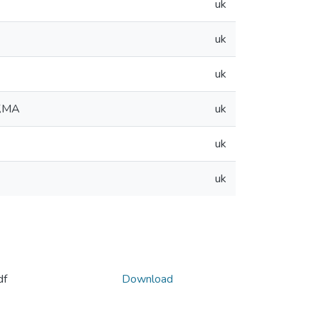
uk
uk
uk
УКМА
uk
uk
uk
df
Download