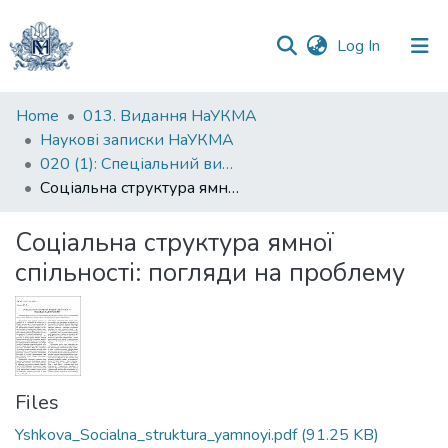
(current)
Log In
Communities
Home
013. Видання НаУКМА
&
Наукові записки НаУКМА
Collections
020 (1): Спеціальний випуск
Соціальна структура ямної спільності: погляди на проблему
All of DSpace
Соціальна структура ямної
Statistics
спільності: погляди на проблему
Files
Yshkova_Socialna_struktura_yamnoyi.pdf
(91.25 KB)