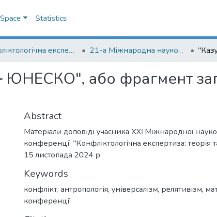
DSpace
Statistics
Конфліктологічна експертиза: теорія та методика
21-а Міжнародна науково-практична конференція "Конфліктологічна експертиза: теорія та методика"
‒ ЮНЕСКО", або фрагмент заг
Abstract
Матеріали доповіді учасника ХХІ Міжнародної наук
конференції "Конфліктологічна експертиза: теорія та
15 листопада 2024 р.
Keywords
конфлікт
,
антропологія
,
універсалізм
,
релятивізм
,
ма
конференції