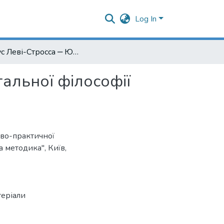
Log In
"Казус Леві-Стросса ‒ ЮНЕСКО", або фрагмент загальної філософії конфлікту
альної філософії
ово-практичної
 методика", Київ,
теріали