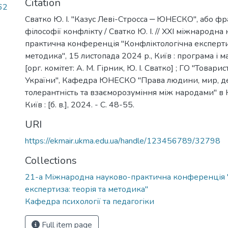
Citation
62
Сватко Ю. І. "Казус Леві-Стросса ‒ ЮНЕСКО", або фр
філософії конфлікту / Сватко Ю. І. // ХХІ міжнародна
практична конференція "Конфліктологічна експертиз
методика", 15 листопада 2024 р., Київ : програма і ма
[орг. комітет: А. М. Гірник, Ю. І. Сватко] ; ГО "Товар
України", Кафедра ЮНЕСКО "Права людини, мир, де
толерантність та взаєморозуміння між народами" в На
Київ : [б. в.], 2024. - C. 48-55.
URI
https://ekmair.ukma.edu.ua/handle/123456789/32798
Collections
21-а Міжнародна науково-практична конференція 
експертиза: теорія та методика"
Кафедра психології та педагогіки
Full item page