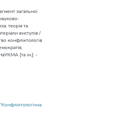
агмент загальної
 науково-
а: теорія та
теріали виступів /
иство конфліктологів
мократія,
УКМА [та ін.]. -
"Конфліктологічна