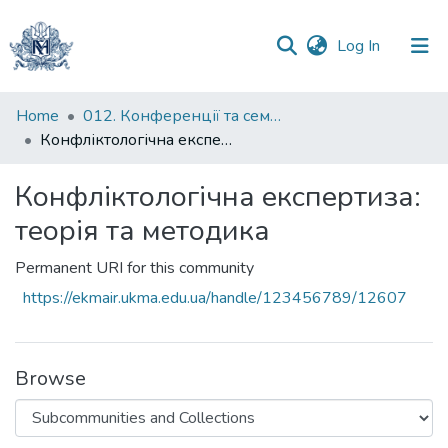
(current)
Log In
Communities
Home
012. Конференції та семінари НаУКМА
&
Конфліктологічна експертиза: теорія та методика
Collections
Конфліктологічна експертиза:
All of DSpace
теорія та методика
Statistics
Permanent URI for this community
https://ekmair.ukma.edu.ua/handle/123456789/12607
Browse