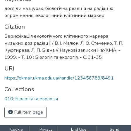
досліди на щурах
,
біологічна реакція на радіацію
,
опромінення
,
екологічний клітинний маркер
Citation
Верифікація екологічного клітинного маркера
низьких доз радіації / В. І. Малюк, Л. О. Стеченко, Т. П.
Куфтирева, Л. П. Бідна // Наукові записки НаУКМА. -
1999. - Т. 10 : Біологія та екологія. - С. 31-35.
URI
https://ekmair.ukma.edu.ua/handle/123456789/8491
Collections
010: Біологія та екологія
Full item page
Cookie
Privacy
End User
Send