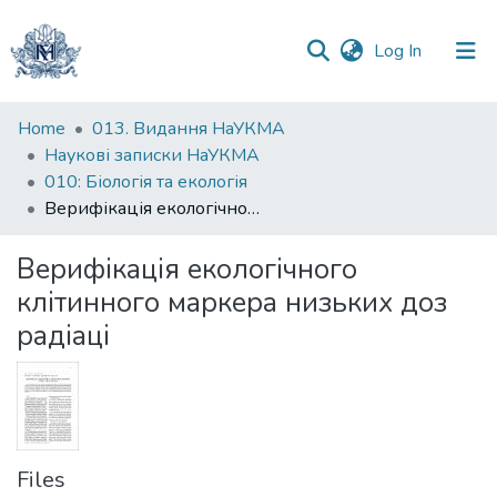
(current)
Log In
Communities
Home
013. Видання НаУКМА
&
Наукові записки НаУКМА
Collections
010: Біологія та екологія
Верифікація екологічного клітинного маркера низьких доз радіаці
All of DSpace
Верифікація екологічного
Statistics
клітинного маркера низьких доз
радіаці
Files