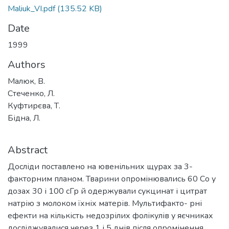
Maliuk_VI.pdf
(135.52 KB)
Date
1999
Authors
Малюк, В.
Стеченко, Л.
Куфтирєва, Т.
Бідна, Л.
Abstract
Досліди поставлено на ювенільних щурах за 3-
факторним планом. Тварини опромінювались 60 Со у
дозах 30 і 100 сГр й одержували сукцинат і цитрат
натрію з молоком їхніх матерів. Мультифакто- рні
ефекти на кількість недозрілих фолікулів у яєчниках
досліджувалися через 1 і 5 днів після опромінення.