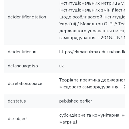
інституціональних матриць у к
інституціональних змін (Частин
dc.identifier.citation
щодо особливостей інституціон
Україні) / Молодцов О. В. // Тео
державного управління і місце
самоврядування. - 2018. - № 1. - 
dc.identifier.uri
https://ekmair.ukma.edu.ua/han
dc.language.iso
uk
Теорія та практика державного 
dc.relation.source
місцевого самоврядування. - 20
dc.status
published earlier
субсидіарна та комунітарна інс
dc.subject
матриці