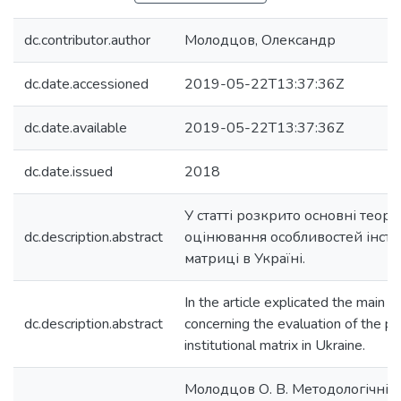
dc.contributor.author
Молодцов, Олександр
dc.date.accessioned
2019-05-22T13:37:36Z
dc.date.available
2019-05-22T13:37:36Z
dc.date.issued
2018
У статті розкрито основні теор
dc.description.abstract
оцінювання особливостей інсти
матриці в Україні.
In the article explicated the main t
dc.description.abstract
concerning the evaluation of the pec
institutional matrix in Ukraine.
Молодцов О. В. Методологічні а