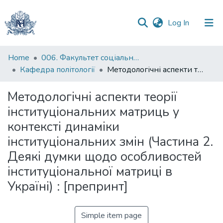
(current)
Log In
Communities
Home
006. Факультет соціальних наук і соціальних технологій
&
Кафедра політології
Методологічні аспекти теорії інституціональних матриць у контексті динаміки інституціональних змін (Частина 2. Деякі думки щодо особливостей інституціональної матриці в Україні) : [препринт]
Collections
Методологічні аспекти теорії
All of DSpace
інституціональних матриць у
контексті динаміки
Statistics
інституціональних змін (Частина 2.
Деякі думки щодо особливостей
інституціональної матриці в
Україні) : [препринт]
Simple item page