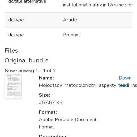
dc.title.alternative
institutional matrix in Ukraine : [pre
dc.type
Article
dc.type
Preprint
Files
Original bundle
Now showing
1 - 1 of 1
Name:
Down
Molodtsov_Metodolohichni_aspekty_teorii_ins
load
Size:
357.87 KB
Format:
Adobe Portable Document
Format
Description: