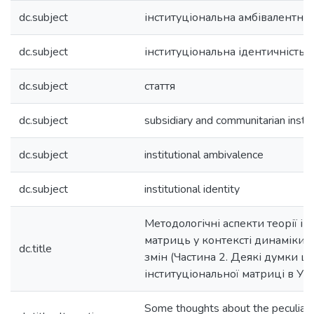
dc.subject
інституціональна амбівалентніс
dc.subject
інституціональна ідентичність
dc.subject
стаття
dc.subject
subsidiary and communitarian instit
dc.subject
institutional ambivalence
dc.subject
institutional identity
Методологічні аспекти теорії і
матриць у контексті динаміки 
dc.title
змін (Частина 2. Деякі думки 
інституціональної матриці в Укр
Some thoughts about the peculiarit