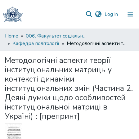
(current)
Log In
Communities
Home
006. Факультет соціальних наук і соціальних технологій
&
Кафедра політології
Методологічні аспекти теорії інституціональних матриць у контексті динаміки інституціональних змін (Частина 2. Деякі думки щодо особливостей інституціональної матриці в Україні) : [препринт]
Collections
Методологічні аспекти теорії
All of DSpace
інституціональних матриць у
контексті динаміки
Statistics
інституціональних змін (Частина 2.
Деякі думки щодо особливостей
інституціональної матриці в
Україні) : [препринт]