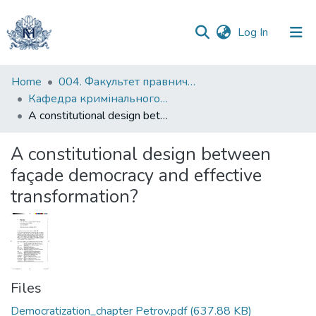
(current)
Log In
Communities
Home
004. Факультет правничих наук
&
Кафедра кримінального та кримінального процесуального права
Collections
A constitutional design between façade democracy and effective transformation?
All of DSpace
A constitutional design between
façade democracy and effective
Statistics
transformation?
Files
Democratization_chapter Petrov.pdf
(637.88 KB)