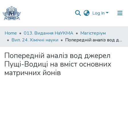
Log In
Communities
Home
013. Видання НаУКМА
Магістеріум
&
Вип. 24. Хімічні науки
Попередній аналіз вод джерел Пущі-Водиці на вміст основних матричних йонів
Collections
Попередній аналіз вод джерел
All of DSpace
Пущі-Водиці на вміст основних
матричних йонів
Statistics