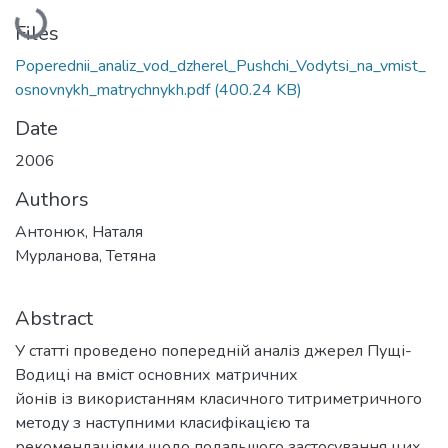
Loading...
Files
Poperednii_analiz_vod_dzherel_Pushchi_Vodytsi_na_vmist_
osnovnykh_matrychnykh.pdf
(400.24 KB)
Date
2006
Authors
Антонюк, Наталя
Мурланова, Тетяна
Abstract
У статті проведено попередній аналіз джерел Пущі-
Водиці на вміст основних матричних
йонів із використанням класичного титриметричного
методу з наступними класифікацією та
рекомендаціями щодо подальшого застосування цих