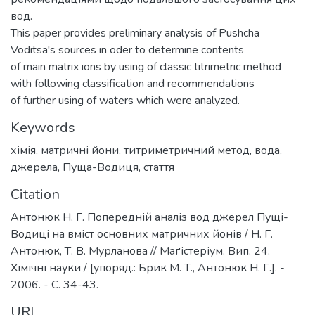
вод.
This paper provides preliminary analysis of Pushcha
Voditsa's sources in oder to determine contents
of main matrix ions by using of classic titrimetric method
with following classification and recommendations
of further using of waters which were analyzed.
Keywords
хімія
,
матричні йони
,
титриметричний метод
,
вода
,
джерела
,
Пуща-Водиця
,
стаття
Citation
Антонюк Н. Г. Попередній аналіз вод джерел Пущі-
Водиці на вміст основних матричних йонів / Н. Г.
Антонюк, Т. В. Мурланова // Маґістеріум. Вип. 24.
Хімічні науки / [упоряд.: Брик М. Т., Антонюк Н. Г.]. -
2006. - С. 34-43.
URI