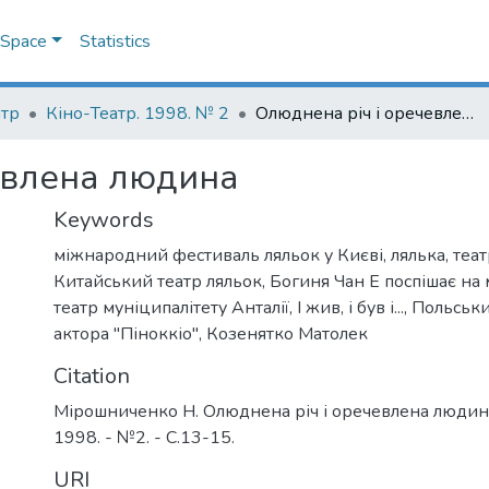
DSpace
Statistics
атр
Кіно-Театр. 1998. № 2
Олюднена річ і оречевлена людина
евлена людина
Keywords
міжнародний фестиваль ляльок у Києві
,
лялька
,
теат
Китайський театр ляльок
,
Богиня Чан Е поспішає на 
театр муніципалітету Анталії
,
І жив, і був і...
,
Польськи
актора "Піноккіо"
,
Козенятко Матолек
Citation
Мірошниченко Н. Олюднена річ і оречевлена людина 
1998. - №2. - С.13-15.
URI