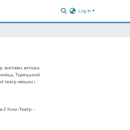
Log In
р
,
вистави
,
актори
,
місяць
,
Турецький
й театр ляльки і
// Кіно-Театр. -