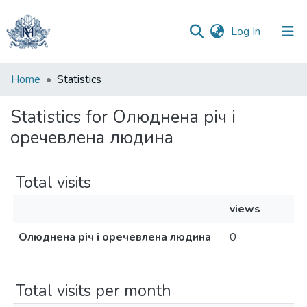
(current)
Log In
Communities
Home
Statistics
&
Collections
Statistics for Олюднена річ і
оречевлена людина
All of DSpace
Total visits
views
Олюднена річ і оречевлена людина
0
Total visits per month