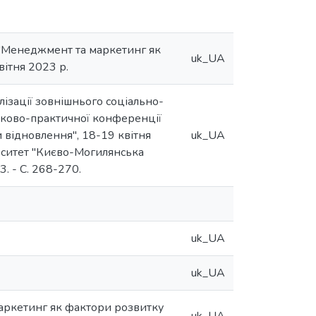
 "Менеджмент та маркетинг як
uk_UA
вітня 2023 р.
ізації зовнішнього соціально-
ауково-практичної конференції
 відновлення", 18-19 квітня
uk_UA
іверситет "Києво-Могилянська
3. - C. 268-270.
uk_UA
uk_UA
аркетинг як фактори розвитку