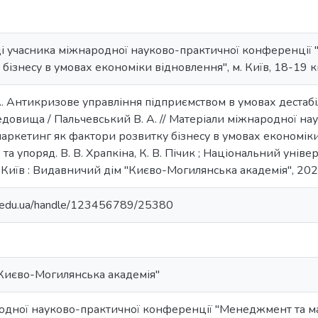
ді учасника міжнародної науково-практичної конференції
бізнесу в умовах економіки відновлення", м. Київ, 18-19 к
. Антикризове управління підприємством в умовах дестабіл
довища / Пальчевський В. А. // Матеріали міжнародної н
ркетинг як фактори розвитку бізнесу в умовах економіки
д. та упоряд. В. В. Храпкіна, К. В. Пічик ; Національний ун
. - Київ : Видавничий дім "Києво-Могилянська академія", 202
ma.edu.ua/handle/123456789/25380
Києво-Могилянська академія"
одної науково-практичної конференції "Менеджмент та м