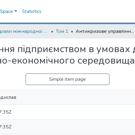
DSpace
Statistics
Матеріали міжнародної науково-практичної конференції "Менеджмент та маркетинг як фактори розвитку бізнесу в умовах економіки відновлення", 18-19 квітня 2023 р.
Том 1
Антикризове управління підприємством в умовах дестабілізації зовнішнього соціально-економічного середовища
ня підприємством в умовах д
но-економічного середовища
Simple item page
адислав
7:35Z
7:35Z