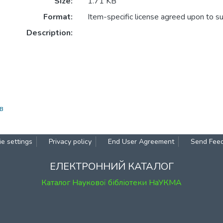
Size:
1.71 KB
Format:
Item-specific license agreed upon to s
Description:
в
e settings
Privacy policy
End User Agreement
Send Fee
ЕЛЕКТРОННИЙ КАТАЛОГ
Каталог Наукової бібліотеки НаУКМА