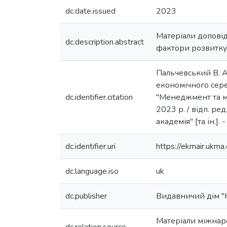
dc.date.issued
2023
Матеріали допові
dc.description.abstract
фактори розвитку 
Пальчевський В. А
економічного сере
dc.identifier.citation
"Менеджмент та ма
2023 р. / відп. ре
академія" [та ін.]
dc.identifier.uri
https://ekmair.uk
dc.language.iso
uk
dc.publisher
Видавничий дім "
Матеріали міжнар