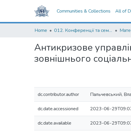
Communities & Collections
All of 
Home
012. Конференції та семінари НаУКМА
Антикризове управлін
зовнішнього соціаль
dc.contributor.author
Пальчевський, Вл
dc.date.accessioned
2023-06-29T09:0
dc.date.available
2023-06-29T09:0