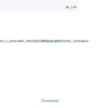
uk_UA
om_v_umovakh_destabilizatsii_zovnishnoho_sotsialno-
Download
Download