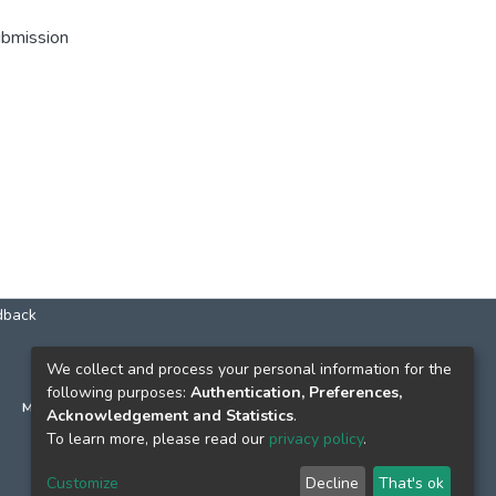
ubmission
dback
КОНТАКТИ
We collect and process your personal information for the
following purposes:
Authentication, Preferences,
м. Київ, вул. Григорія Сковороди, 2
Acknowledgement and Statistics
.
к. 1, к. 120
To learn more, please read our
privacy policy
.
тел.
(044) 463-69-31
Customize
Decline
That's ok