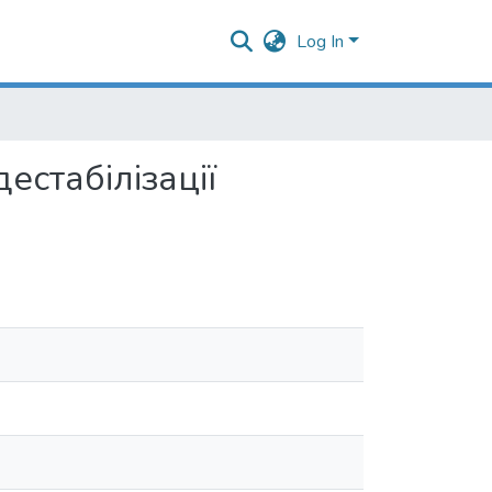
Log In
естабілізації