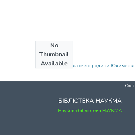
No
Collections
Thumbnail
Том 1
Available
Докторська школа імені родини Юхименкі
Cooki
БІБЛІОТЕКА НАУКМА
Наукова бібліотека НаУКМА