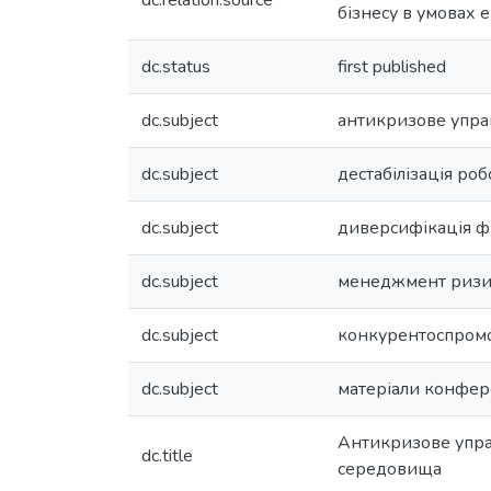
dc.relation.source
бізнесу в умовах 
dc.status
first published
dc.subject
антикризове упра
dc.subject
дестабілізація роб
dc.subject
диверсифікація ф
dc.subject
менеджмент ризи
dc.subject
конкурентоспром
dc.subject
матеріали конфер
Антикризове управ
dc.title
середовища