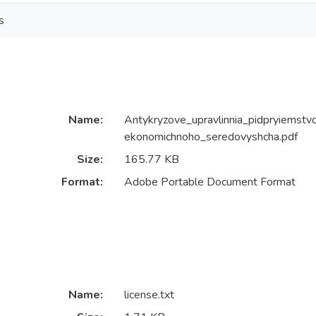
s
Name:
Antykryzove_upravlinnia_pidpryiemstv
ekonomichnoho_seredovyshcha.pdf
Size:
165.77 KB
Format:
Adobe Portable Document Format
Name:
license.txt