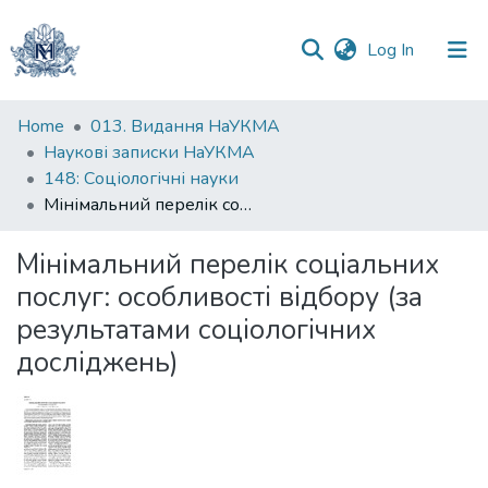
(current)
Log In
Communities
Home
013. Видання НаУКМА
&
Наукові записки НаУКМА
Collections
148: Соціологічні науки
Мінімальний перелік соціальних послуг: особливості відбору (за результатами соціологічних досліджень)
All of DSpace
Мінімальний перелік соціальних
Statistics
послуг: особливості відбору (за
результатами соціологічних
досліджень)