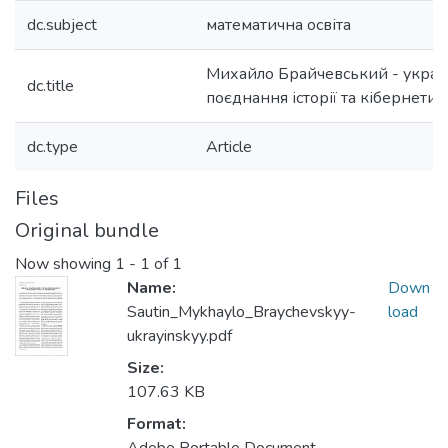
dc.subject
математична освіта
Михайло Брайчевський - україн
dc.title
поєднання історії та кібернети
dc.type
Article
Files
Original bundle
Now showing
1 - 1 of 1
Name:
Down
Sautin_Mykhaylo_Braychevskyy-
load
ukrayinskyy.pdf
Size:
107.63 KB
Format: