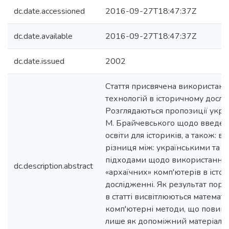
dc.date.accessioned
2016-09-27T18:47:37Z
dc.date.available
2016-09-27T18:47:37Z
dc.date.issued
2002
Стаття присвячена використан
технологій в історичному дослі
Розглядаються пропозиції украї
М. Брайчевського щодо введен
освіти для істориків, а також: в
різниця між: українськими та 
підходами щодо використання 
dc.description.abstract
«архаїчних» комп'ютерів в істо
дослідженні. Як результат порі
в статті висвітлюються математи
комп'ютерні методи, що повин
лише як допоміжний матеріал, а