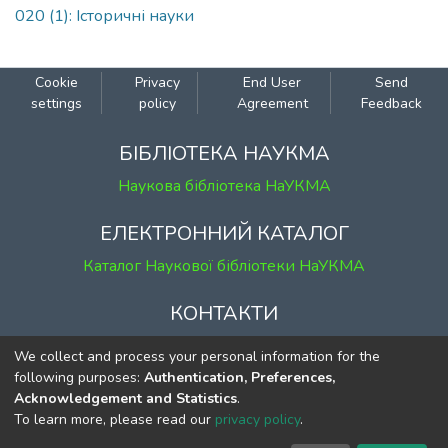
020 (1): Iсторичні науки
Cookie
Privacy
End User
Send
settings
policy
Agreement
Feedback
БІБЛІОТЕКА НАУКМА
Наукова бібліотека НаУКМА
ЕЛЕКТРОННИЙ КАТАЛОГ
Каталог Наукової бібліотеки НаУКМА
КОНТАКТИ
м. Київ, вул. Григорія Сковороди, 2
We collect and process your personal information for the
к. 1, к. 120
following purposes:
Authentication, Preferences,
Acknowledgement and Statistics
.
тел.
(044) 463-69-31
To learn more, please read our
privacy policy
.
ekmair@ukma.edu.ua