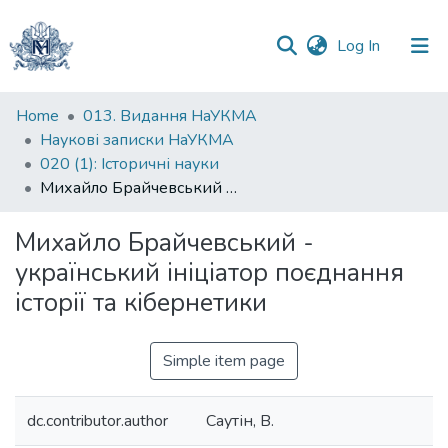
(current)
Log In
Communities
Home
013. Видання НаУКМА
&
Наукові записки НаУКМА
Collections
020 (1): Iсторичні науки
Михайло Брайчевський - український ініціатор поєднання історії та кібернетики
All of DSpace
Михайло Брайчевський -
Statistics
український ініціатор поєднання
історії та кібернетики
Simple item page
dc.contributor.author
Саутін, В.