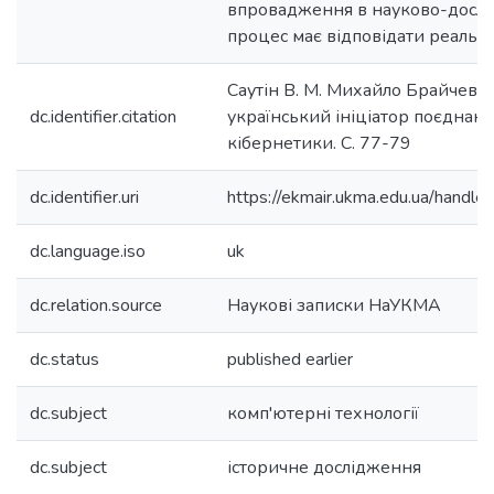
впровадження в науково-досл
процес має відповідати реальн
Саутін В. М. Михайло Брайчевс
dc.identifier.citation
український ініціатор поєднання
кібернетики. С. 77-79
dc.identifier.uri
https://ekmair.ukma.edu.ua/hand
dc.language.iso
uk
dc.relation.source
Наукові записки НаУКМА
dc.status
published earlier
dc.subject
комп'ютерні технології
dc.subject
історичне дослідження