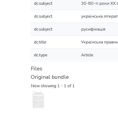
dc.subject
30-80-ті роки ХХ с
dc.subject
українська літера
dc.subject
русифікація
dc.title
Українська правнич
dc.type
Article
Files
Original bundle
Now showing
1 - 1 of 1