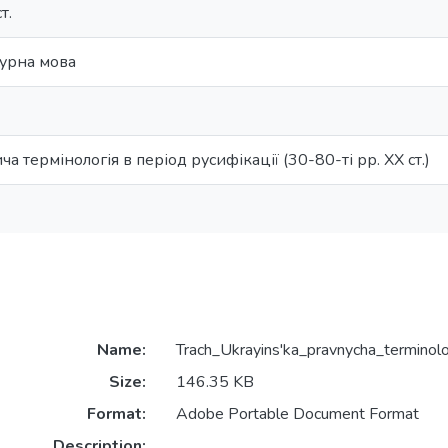
т.
турна мова
а термінологія в період русифікації (30-80-ті рр. ХХ ст.)
Name:
Trach_Ukrayins'ka_pravnycha_terminolo
Size:
146.35 KB
Format:
Adobe Portable Document Format
Description: