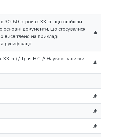
ї в 30-80-х роках ХХ ст., що ввійшли
но основні документи, що стосувалися
uk
но висвітлено на прикладі
а русифікації.
XX ст.) / Трач Н.С. // Наукові записки
uk
uk
uk
uk