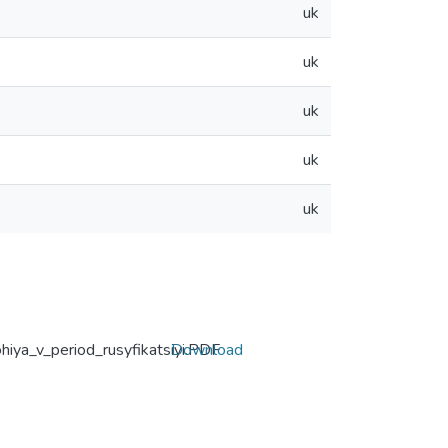
uk
uk
uk
uk
uk
hiya_v_period_rusyfikatsiyi.PDF
Download