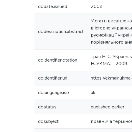
dc.date.issued
2008
У статті висвітлен
в історію українс
dc.description.abstract
русифікації украї
порівняльного анал
Трач Н. С. Українс
dc.identifier.citation
НаУКМА. - 2008. - Т
dc.identifier.uri
https://ekmair.uk
dc.language.iso
uk
dc.status
published earlier
dc.subject
правнича термінол