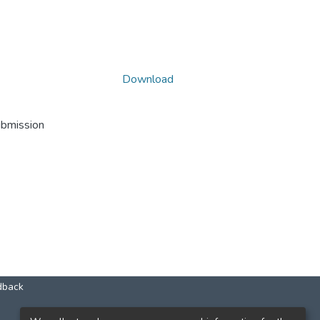
Download
ubmission
dback