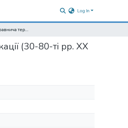
Log In
Українська правнича термінологія в період русифікації (30-80-ті рр. ХХ ст.)
ції (30-80-ті рр. ХХ