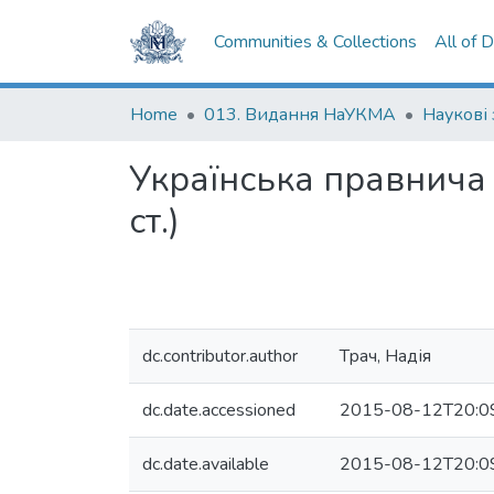
Communities & Collections
All of 
Home
013. Видання НаУКМА
Наукові
Українська правнича т
ст.)
dc.contributor.author
Трач, Надія
dc.date.accessioned
2015-08-12T20:0
dc.date.available
2015-08-12T20:0