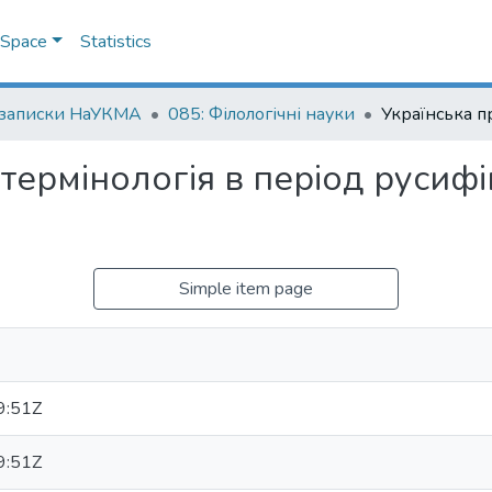
DSpace
Statistics
 записки НаУКМА
085: Філологічні науки
ермінологія в період русифіка
Simple item page
9:51Z
9:51Z