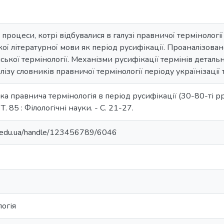
о процеси, котрі відбувалися в галузі правничої термінологі
ької літературної мови як період русифікації. Проаналізова
нської термінології. Механізми русифікації термінів деталь
ізу словників правничої термінології періоду українізації т
ька правнича термінологія в період русифікації (30-80-ті рр. 
. 85 : Філологічні науки. - С. 21-27.
ma.edu.ua/handle/123456789/6046
огія