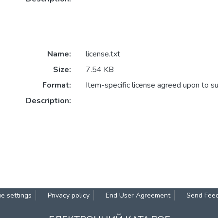
Name:
license.txt
Size:
7.54 KB
Format:
Item-specific license agreed upon to s
Description:
e settings
Privacy policy
End User Agreement
Send Fee