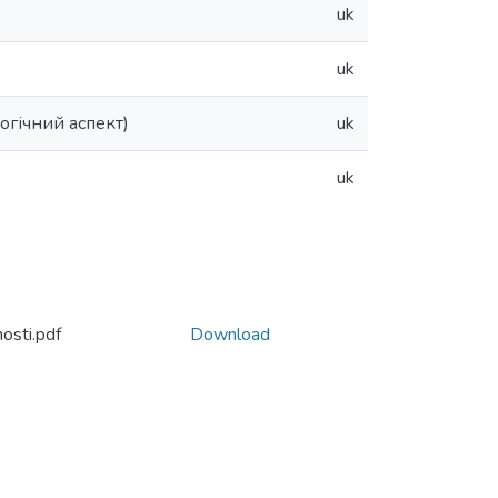
uk
uk
огічний аспект)
uk
uk
osti.pdf
Download