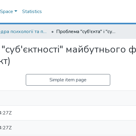
DSpace
Statistics
Кафедра психології та педагогіки
Проблема "суб'єкта" і "суб'єктності" майбутнього фахівця (теоретико-методологічний аспект)
 "суб'єктності" майбутнього 
кт)
Simple item page
4:27Z
4:27Z