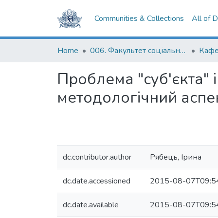
Communities & Collections
All of 
Home
006. Факультет соціальних наук і соціальних технологій
Проблема "суб'єкта" і
методологічний аспе
dc.contributor.author
Рябець, Ірина
dc.date.accessioned
2015-08-07T09:5
dc.date.available
2015-08-07T09:5