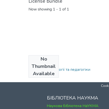
License bundle
Now showing
1 - 1 of 1
No
Collections
Thumbnail
Кафедра психології та педагогіки
Available
Cooki
БІБЛІОТЕКА НАУКМА
Наукова бібліотека НаУКМА