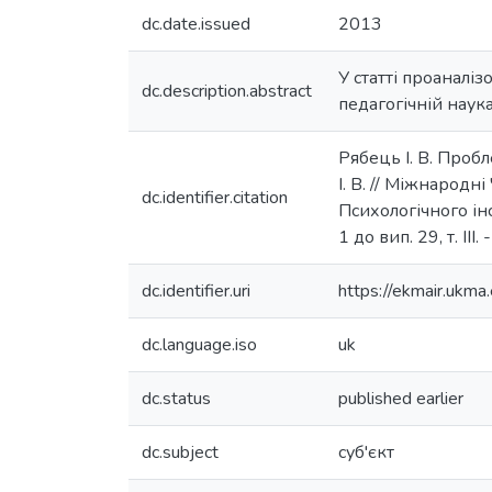
dc.date.issued
2013
У статті проаналіз
dc.description.abstract
педагогічній наука
Рябець І. В. Пробл
І. В. // Міжнародн
dc.identifier.citation
Психологічного інст
1 до вип. 29, т. ІІІ.
dc.identifier.uri
https://ekmair.uk
dc.language.iso
uk
dc.status
published earlier
dc.subject
суб'єкт