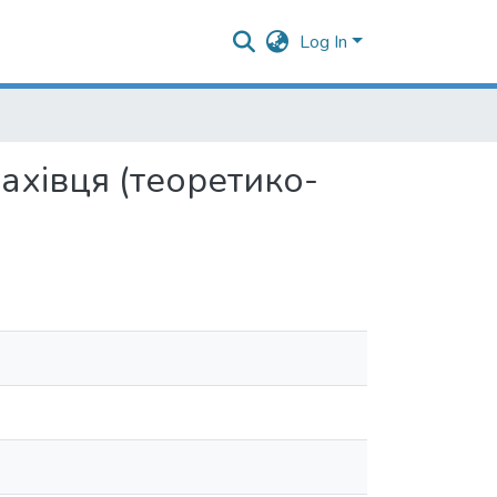
Log In
фахівця (теоретико-