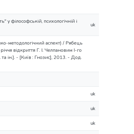
ть" у філософській, психологічній і
uk
тико-методологічний аспект) / Рябець
річчя відкриття Г. І. Челпановим І-го
а ін.]. - [Київ : Гнозис], 2013. - Дод.
uk
uk
uk