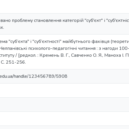
овано проблему становлення категорій "суб'єкт" і "суб'єктніс
х.
ема "суб’єкта" і "суб’єктності" майбутнього фахівця (теоре
і Челпанівські психолого-педагогічні читання : з нагоди 100-
итуту / [редкол. : Кремень В. Г., Савченко О. Я., Маноха І. П. т
 - С. 251-256.
ma.edu.ua/handle/123456789/5908