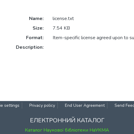
Name:
license.txt
Size:
7.54 KB
Format:
Item-specific license agreed upon to s
Description:
e settings
Privacy policy
End User Agreement
Send Fee
ЕЛЕКТРОННИЙ КАТАЛОГ
Каталог Наукової бібліотеки НаУКМА