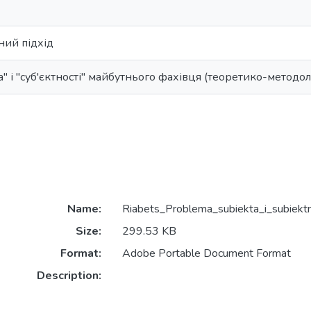
ний підхід
а" і "суб'єктності" майбутнього фахівця (теоретико-методол
Name:
Riabets_Problema_subiekta_i_subiektn
Size:
299.53 KB
Format:
Adobe Portable Document Format
Description: