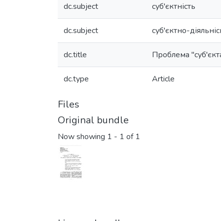
dc.subject
суб'єктність
dc.subject
суб'єктно-діяльніс
dc.title
Проблема "суб'єкт
dc.type
Article
Files
Original bundle
Now showing
1 - 1 of 1