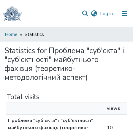
(current)
Log In
Communities
Home
Statistics
&
Collections
Statistics for Проблема "суб'єкта" і
"суб'єктності" майбутнього
All of DSpace
фахівця (теоретико-
методологічний аспект)
Total visits
views
Проблема "суб'єкта" і "суб'єктності"
майбутнього фахівця (теоретико-
10