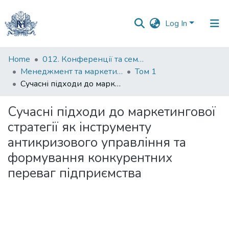
Log In
Communities
Home
012. Конференції та семінари НаУКМА
&
Менеджмент та маркетинг як фактори розвитку бізнесу : матеріали III Міжнародної науково-практичної конференції 23-24 квітня 2025 р.
Том 1
Collections
Сучасні підходи до маркетингової стратегії як інструменту антикризового управління та формування конкурентних переваг підприємства
All of DSpace
Сучасні підходи до маркетингової
стратегії як інструменту
Statistics
антикризового управління та
формування конкурентних
переваг підприємства