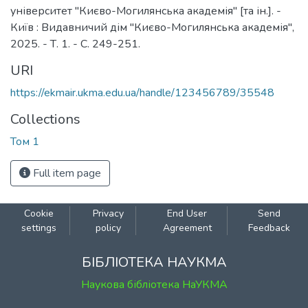
університет "Києво-Могилянська академія" [та ін.]. -
Київ : Видавничий дім "Києво-Могилянська академія",
2025. - Т. 1. - С. 249-251.
URI
https://ekmair.ukma.edu.ua/handle/123456789/35548
Collections
Том 1
Full item page
Cookie
Privacy
End User
Send
settings
policy
Agreement
Feedback
БІБЛІОТЕКА НАУКМА
Наукова бібліотека НаУКМА