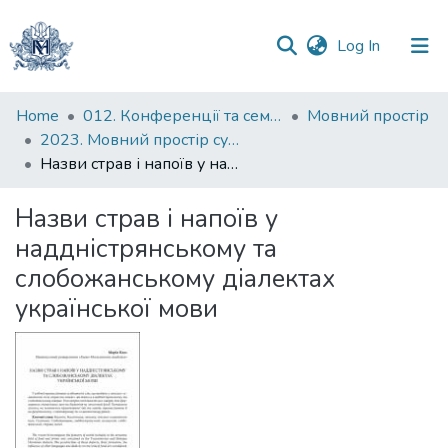
(current)
Log In
Communities
Home
012. Конференції та семінари НаУКМА
Мовний простір
&
2023. Мовний простір сучасного світу: тези доповідей VII Всеукраїнської наукової конференції студентів, аспірантів і молодих учених, 26 травня 2023 р.)
Collections
Назви страв і напоїв у наддністрянському та слобожанському діалектах української мови
All of DSpace
Назви страв і напоїв у
наддністрянському та
Statistics
слобожанському діалектах
української мови