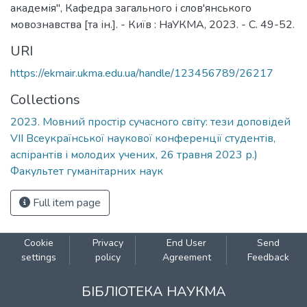
академія", Кафедра загального і слов'янського
мовознавства [та ін.]. - Київ : НаУКМА, 2023. - С. 49-52.
URI
https://ekmair.ukma.edu.ua/handle/123456789/26217
Collections
2023. Мовний простір сучасного світу: тези доповідей
VII Всеукраїнської наукової конференції студентів,
аспірантів і молодих учених, 26 травня 2023 р.)
Факультет гуманітарних наук
Full item page
Cookie
Privacy
End User
Send
settings
policy
Agreement
Feedback
БІБЛІОТЕКА НАУКМА