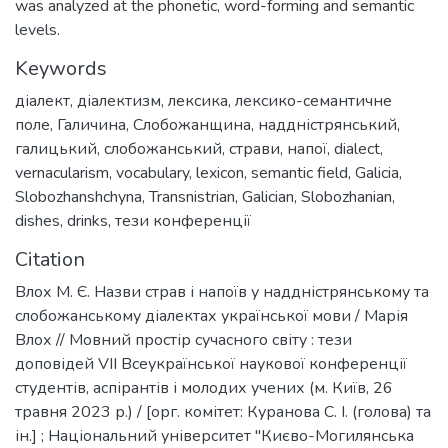
was analyzed at the phonetic, word-forming and semantic
levels.
Keywords
діалект
,
діалектизм
,
лексика
,
лексико-семантичне
поле
,
Галичина
,
Слобожанщина
,
наддністрянський
,
галицький
,
слобожанський
,
страви
,
напої
,
dialect
,
vernacularism
,
vocabulary
,
lexicon
,
semantic field
,
Galicia
,
Slobozhanshchyna
,
Transnistrian
,
Galician
,
Slobozhanian
,
dishes
,
drinks
,
тези конференції
Citation
Влох М. Є. Назви страв і напоїв у наддністрянському та
слобожанському діалектах української мови / Марія
Влох // Мовний простір сучасного світу : тези
доповідей VII Всеукраїнської наукової конференції
студентів, аспірантів і молодих учених (м. Київ, 26
травня 2023 р.) / [орг. комітет: Куранова С. І. (голова) та
ін.] ; Національний університет "Києво-Могилянська