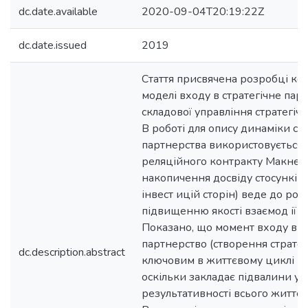
dc.date.available
2020-09-04T20:19:22Z
dc.date.issued
2019
Стаття присвячена розробці ко
моделі входу в стратегічне пар
складової управління стратегіч
В роботі для опису динаміки ст
партнерства використовується
реляційного контракту Макнейл
накопичення досвіду стосунків
інвест ицій сторін) веде до роз
підвищенню якості взаємод ії п
Показано, що момент входу в с
партнерство (створення стратег
dc.description.abstract
ключовим в життєвому циклі па
оскільки закладає підвалини усп
результативності всього життєв