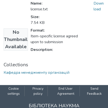
Name:
Down
license.txt
load
Size:
7.54 KB
Format:
No
Item-specific license agreed
Thumbnail
upon to submission
Available
Description:
Collections
Кафедра менеджменту організацій
Cookie
Privacy
End User
Send
settings
policy
Agreement
Feedback
БІБЛІОТЕКА НАУКМА