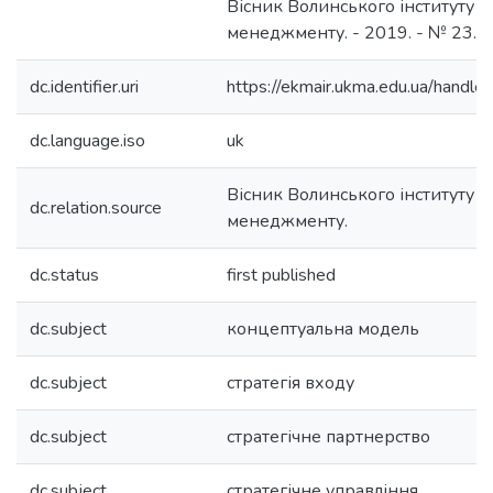
Вісник Волинського інституту е
менеджменту. - 2019. - № 23. -
dc.identifier.uri
https://ekmair.ukma.edu.ua/han
dc.language.iso
uk
Вісник Волинського інституту е
dc.relation.source
менеджменту.
dc.status
first published
dc.subject
концептуальна модель
dc.subject
стратегія входу
dc.subject
стратегічне партнерство
dc.subject
стратегічне управління