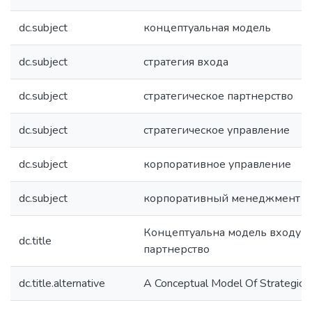
dc.subject
концептуальная модель
dc.subject
стратегия входа
dc.subject
стратегическое партнерство
dc.subject
стратегическое управление
dc.subject
корпоративное управление
dc.subject
корпоративный менеджмент
Концептуальна модель входу в 
dc.title
партнерство
dc.title.alternative
A Conceptual Model Of Strategic P