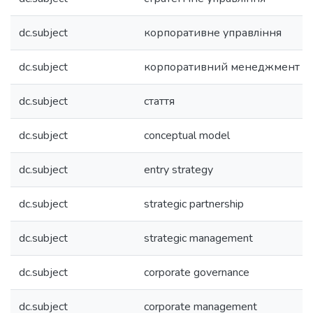
dc.subject
корпоративне управління
dc.subject
корпоративний менеджмент
dc.subject
стаття
dc.subject
conceptual model
dc.subject
entry strategy
dc.subject
strategic partnership
dc.subject
strategic management
dc.subject
corporate governance
dc.subject
corporate management