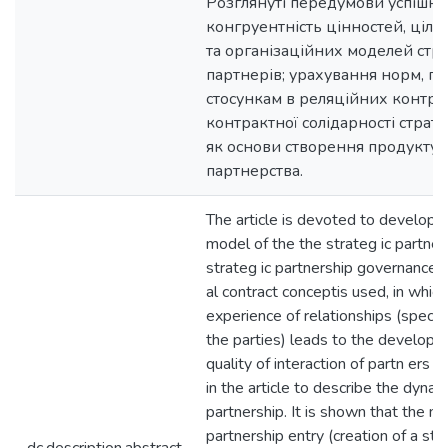
Розглянуті передумови успішно
конгруентність цінностей, ціле
та організаційних моделей стр
партнерів; урахування норм, п
стосункам в реляційних контрак
контрактної солідарності страт
як основи створення продукту с
партнерства.
The article is devoted to developi
model of the the strateg ic partner
strateg ic partnership governance. 
al contract conceptis used, in whic
experience of relationships (specifi
the parties) leads to the developm
quality of interaction of partn ers
in the article to describe the dynam
partnership. It is shown that the m
partnership entry (creation of a stra