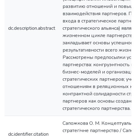
развитию отношений и повыше
взаимодействия партнеров. Пок
входа в стратегическое партне
dc.description.abstract
стратегического альянса) являе
жизненном цикле партнерства,
закладывает основы успешност
результативности всего жизнен
Рассмотрены предпосылки усп
партнерства: конгруэнтность ц
бизнес-моделей и организаци
стратегических партнеров; уче
отношениям в реляционных кон
контрактной солидарности стр
партнеров как основы создан и
стратегического партнерства.
Сапожкова О. М. Концептуальна
стратегічне партнерство / Сапож
dc.identifier.citation