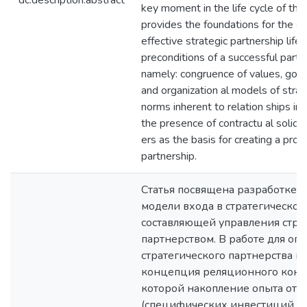
dc.description.abstract
key moment in the life cycle of the 
provides the foundations for the su
effective strategic partnership life 
preconditions of a successful partn
namely: congruence of values, goa
and organization al models of strat
norms inherent to relation ships in a
the presence of contractu al solidar
ers as the basis for creating a prod
partnership.
Статья посвящена разработке 
модели входа в стратегическое
составляющей управления стра
партнерством. В работе для оп
стратегического партнерства и
концепция реляционного контр
которой накопление опыта от
(специфических инвестиций ст