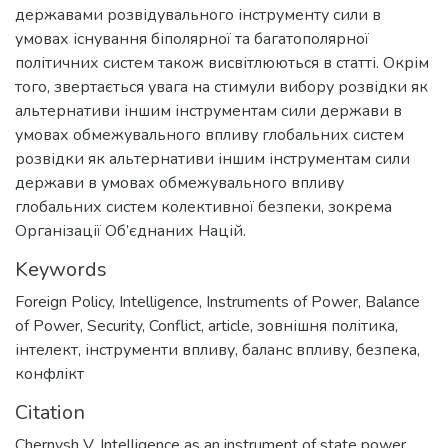
державами розвідувального інструменту сили в
умовах існування біполярної та багатополярної
політичних систем також висвітлюються в статті. Окрім
того, звертається увага на стимули вибору розвідки як
альтернативи іншим інструментам сили держави в
умовах обмежувального впливу глобальних систем
розвідки як альтернативи іншим інструментам сили
держави в умовах обмежувального впливу
глобальних систем колективної безпеки, зокрема
Організації Об’єднаних Націй.
Keywords
Foreign Policy
,
Intelligence
,
Instruments of Power
,
Balance
of Power
,
Security
,
Conflict
,
article
,
зовнішня політика
,
інтелект
,
інструменти впливу
,
баланс впливу
,
безпека
,
конфлікт
Citation
Chernysh V. Intelligence as an instrument of state power