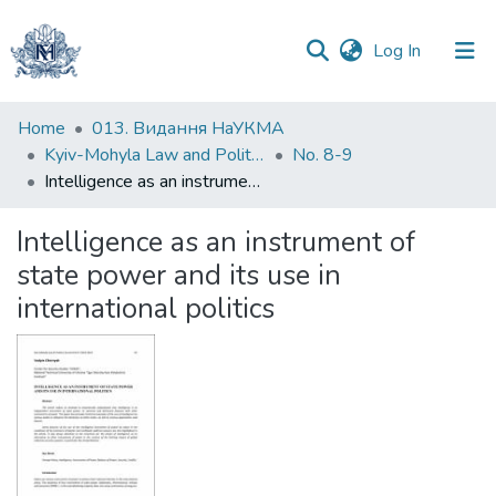
(current)
Log In
Communities
Home
013. Видання НаУКМА
&
Kyiv-Mohyla Law and Politics Journal
No. 8-9
Collections
Intelligence as an instrument of state power and its use in international politics
All of DSpace
Intelligence as an instrument of
state power and its use in
Statistics
international politics