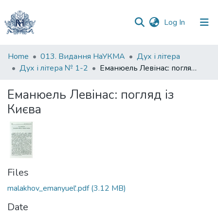
(current)
Log In
Communities
Home
013. Видання НаУКМА
Дух і літера
&
Дух і літера № 1-2
Еманюель Левінас: погляд із Києва
Collections
Еманюель Левінас: погляд із
All of DSpace
Києва
Statistics
Files
malakhov_emanyuel'.pdf
(3.12 MB)
Date