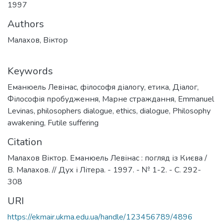
1997
Authors
Малахов, Віктор
Keywords
Еманюель Левінас
,
філософя діалогу
,
етика
,
Діалог
,
Філософія пробудження
,
Марне страждання
,
Emmanuel
Levinas
,
philosophers dialogue
,
ethics
,
dialogue
,
Philosophy
awakening
,
Futile suffering
Citation
Малахов Віктор. Еманюель Левінас : погляд із Києва /
В. Малахов. // Дух і Літера. - 1997. - № 1-2. - С. 292-
308
URI
https://ekmair.ukma.edu.ua/handle/123456789/4896