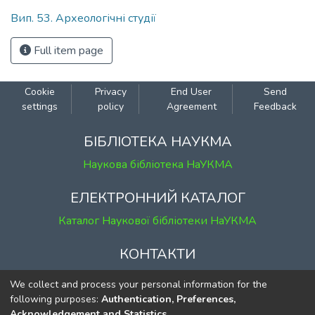
Вип. 53. Археологічні студії
Full item page
Cookie
Privacy
End User
Send
settings
policy
Agreement
Feedback
БІБЛІОТЕКА НАУКМА
Наукова бібліотека НаУКМА
ЕЛЕКТРОННИЙ КАТАЛОГ
Каталог Наукової бібліотеки НаУКМА
КОНТАКТИ
м. Київ, вул. Григорія Сковороди, 2
We collect and process your personal information for the
к. 1, к. 120
following purposes:
Authentication, Preferences,
Acknowledgement and Statistics
.