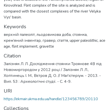
Kirovohrad. Flint complex of the site is analyzed and is
compared with the closest complexes of the river Velyka
Vys' basin.
Keywords
верхній палеоліт
,
льодовикова доба
,
стоянка
,
крем’яний інвентар
,
гравер
,
стаття
,
upper paleolithic
,
ace
age
,
flint implement
,
gravette
Citation
Залізняк Л. Л. Дослідження стоянки Троянове 4В під
Новомиргородом у 2012 році / Залізняк Л. Л.,
Хоптинець І. М., Вєтров Д. О. // Маґістеріум. - 2013. -
Вип. 53 : Археологічні студії. - С. 4-9.
URI
https://ekmair.ukma.edu.ua/handle/123456789/20110
Collections