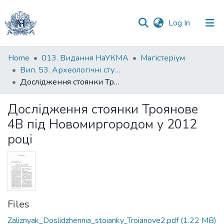
(current)
Log In
Communities
Home
013. Видання НаУКМА
Магістеріум
&
Вип. 53. Археологічні студії
Collections
Дослідження стоянки Троянове 4В під Новомиргородом у 2012 році
All of DSpace
Дослідження стоянки Троянове
4В під Новомиргородом у 2012
Statistics
році
Files
Zaliznyak_Doslidzhennia_stoianky_Troianove2.pdf
(1.22 MB)