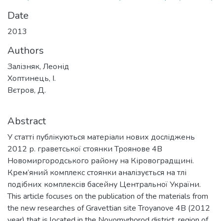
Date
2013
Authors
Залізняк, Леонід
Хоптинець, І.
Вєтров, Д.
Abstract
У статті публікуються матеріали нових досліджень
2012 р. граветської стоянки Троянове 4В
Новомиргородського району на Кіровоградщині.
Крем’яний комплекс стоянки аналізується на тлі
подібних комплексів басейну Центральної України.
This article focuses on the publication of the materials from
the new researches of Gravettian site Troyanove 4В (2012
year) that is located in the Novomyrhorod district, region of